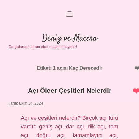
menüyü
Anasayfa
aç
Gizlilik Politikası
Deniz ve Macera
Dalgalardan ilham alan neşeli hikayeler!
Yasal Uyarı
Hakkımızda
Etiket:
1 açısı Kaç Derecedir
Açı Ölçer Çeşitleri Nelerdir
Tarih: Ekim 14, 2024
Açı ve çeşitleri nelerdir? Birçok açı türü
vardır: geniş açı, dar açı, dik açı, tam
açı, doğru açı, tamamlayıcı açı,