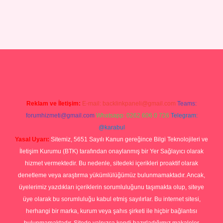
.com/
tulipbetgiris.org
Reklam ve İletişim:
E-mail:
backlinkpaneli@gmail.com
Teams:
forumhizmeti@gmail.com
Whatsapp: 0262 606 0 726
Telegram:
@karabul
Yasal Uyarı:
Sitemiz, 5651 Sayılı Kanun gereğince Bilgi Teknolojileri ve
İletişim Kurumu (BTK) tarafından onaylanmış bir Yer Sağlayıcı olarak
hizmet vermektedir. Bu nedenle, sitedeki içerikleri proaktif olarak
denetleme veya araştırma yükümlülüğümüz bulunmamaktadır. Ancak,
üyelerimiz yazdıkları içeriklerin sorumluluğunu taşımakta olup, siteye
üye olarak bu sorumluluğu kabul etmiş sayılırlar. Bu internet sitesi,
herhangi bir marka, kurum veya şahıs şirketi ile hiçbir bağlantısı