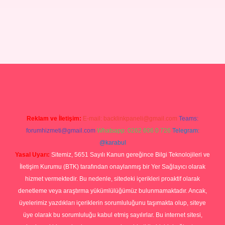
grandoperabetgiris.com/
tulipbetgiris.org
Reklam ve İletişim:
E-mail:
backlinkpaneli@gmail.com
Teams:
forumhizmeti@gmail.com
Whatsapp: 0262 606 0 726
Telegram:
@karabul
Yasal Uyarı:
Sitemiz, 5651 Sayılı Kanun gereğince Bilgi Teknolojileri ve
İletişim Kurumu (BTK) tarafından onaylanmış bir Yer Sağlayıcı olarak
hizmet vermektedir. Bu nedenle, sitedeki içerikleri proaktif olarak
denetleme veya araştırma yükümlülüğümüz bulunmamaktadır. Ancak,
üyelerimiz yazdıkları içeriklerin sorumluluğunu taşımakta olup, siteye
üye olarak bu sorumluluğu kabul etmiş sayılırlar. Bu internet sitesi,