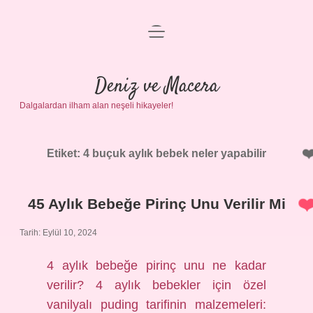
menüyü
Anasayfa
aç
Gizlilik Politikası
Deniz ve Macera
Dalgalardan ilham alan neşeli hikayeler!
Yasal Uyarı
Hakkımızda
Etiket:
4 buçuk aylık bebek neler yapabilir
45 Aylık Bebeğe Pirinç Unu Verilir Mi
Tarih: Eylül 10, 2024
4 aylık bebeğe pirinç unu ne kadar
verilir? 4 aylık bebekler için özel
vanilyalı puding tarifinin malzemeleri: