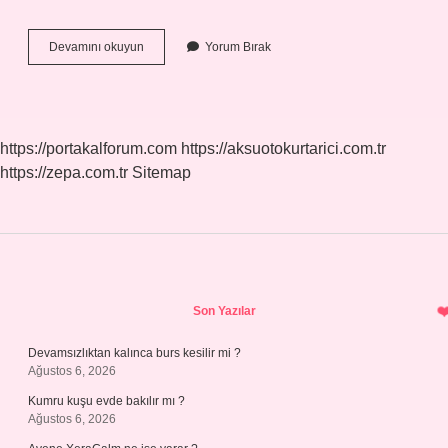
45
Devamını okuyun
Yorum Bırak
Aylık
Bebeğe
Pirinç
Unu
Verilir
https://portakalforum.com
https://aksuotokurtarici.com.tr
Mi
https://zepa.com.tr
Sitemap
Sidebar
Son Yazılar
Devamsızlıktan kalınca burs kesilir mi ?
Ağustos 6, 2026
Kumru kuşu evde bakılır mı ?
Ağustos 6, 2026