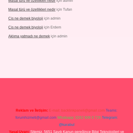
Masal türü ve özellikleri nedir
için
admin
Masal türü ve özellikleri nedir
için
Tufan
Cis ne demek biyoloji
için
admin
Cis ne demek biyoloji
için
Erdem
Aklıma yatmadı ne demek
için
admin
betgiris.org
Reklam ve İletişim:
E-mail:
backlinkpaneli@gmail.com
Teams:
forumhizmeti@gmail.com
Whatsapp: 0262 606 0 726
Telegram:
@karabul
Yasal Uyarı:
Sitemiz, 5651 Sayılı Kanun gereğince Bilgi Teknolojileri ve