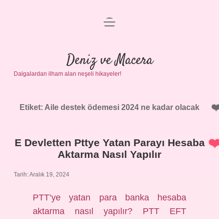
menüyü
Anasayfa
aç
Gizlilik Politikası
Deniz ve Macera
Dalgalardan ilham alan neşeli hikayeler!
Yasal Uyarı
Hakkımızda
Etiket:
Aile destek ödemesi 2024 ne kadar olacak
E Devletten Pttye Yatan Parayı Hesaba
Aktarma Nasıl Yapılır
Tarih: Aralık 19, 2024
PTT’ye yatan para banka hesaba
aktarma nasıl yapılır? PTT EFT