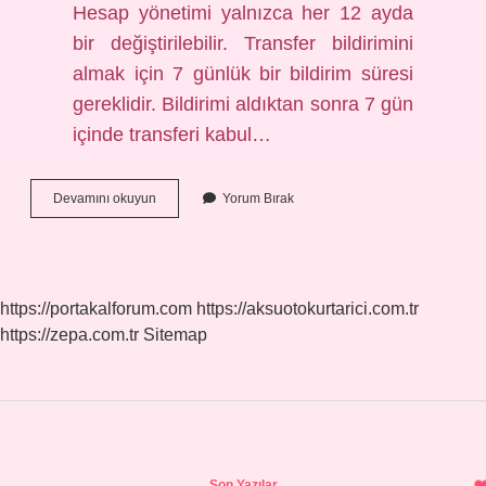
Hesap yönetimi yalnızca her 12 ayda
bir değiştirilebilir. Transfer bildirimini
almak için 7 günlük bir bildirim süresi
gereklidir. Bildirimi aldıktan sonra 7 gün
içinde transferi kabul…
E
Devamını okuyun
Yorum Bırak
Devletten
Pttye
Yatan
Parayı
Hesaba
https://portakalforum.com
https://aksuotokurtarici.com.tr
Aktarma
https://zepa.com.tr
Sitemap
Nasıl
Yapılır
Sidebar
Son Yazılar