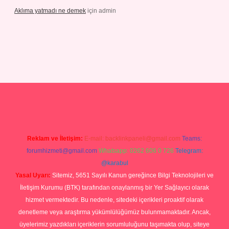
Aklıma yatmadı ne demek
için
admin
ris.com/
tulipbetgiris.org
Reklam ve İletişim:
E-mail:
backlinkpaneli@gmail.com
Teams:
forumhizmeti@gmail.com
Whatsapp: 0262 606 0 726
Telegram:
@karabul
Yasal Uyarı:
Sitemiz, 5651 Sayılı Kanun gereğince Bilgi Teknolojileri ve
İletişim Kurumu (BTK) tarafından onaylanmış bir Yer Sağlayıcı olarak
hizmet vermektedir. Bu nedenle, sitedeki içerikleri proaktif olarak
denetleme veya araştırma yükümlülüğümüz bulunmamaktadır. Ancak,
üyelerimiz yazdıkları içeriklerin sorumluluğunu taşımakta olup, siteye