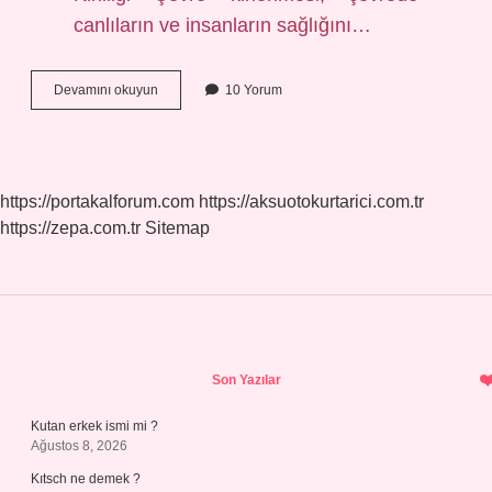
canlıların ve insanların sağlığını…
Çevre
Devamını okuyun
10 Yorum
nedir
uzun
anlatım
https://portakalforum.com
https://aksuotokurtarici.com.tr
https://zepa.com.tr
Sitemap
Sidebar
Son Yazılar
Kutan erkek ismi mi ?
Ağustos 8, 2026
Kıtsch ne demek ?