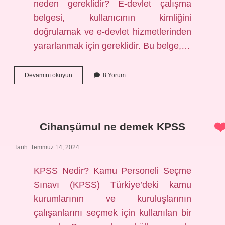
neden gereklidir? E-devlet çalışma
belgesi, kullanıcının kimliğini
doğrulamak ve e-devlet hizmetlerinden
yararlanmak için gereklidir. Bu belge,…
E-
Devamını okuyun
8 Yorum
devlet
çalışma
belgesi
nedir
Cihanşümul ne demek KPSS
Tarih: Temmuz 14, 2024
KPSS Nedir? Kamu Personeli Seçme
Sınavı (KPSS) Türkiye’deki kamu
kurumlarının ve kuruluşlarının
çalışanlarını seçmek için kullanılan bir