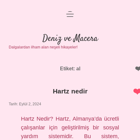
menüyü
Anasayfa
aç
Gizlilik Politikası
Deniz ve Macera
Dalgalardan ilham alan neşeli hikayeler!
Yasal Uyarı
Hakkımızda
Etiket:
al
Hartz nedir
Tarih: Eylül 2, 2024
Hartz Nedir? Hartz, Almanya’da ücretli
çalışanlar için geliştirilmiş bir sosyal
yardım sistemidir. Bu sistem,