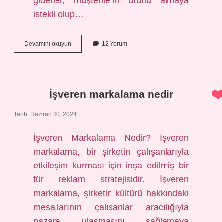
giderler, müşterilerin ürünü almaya
istekli olup…
Mal
Devamını okuyun
12 Yorum
ve
hizmet
alım
giderleri
nedir
İşveren markalama nedir
Tarih: Haziran 30, 2024
İşveren Markalama Nedir? İşveren
markalama, bir şirketin çalışanlarıyla
etkileşim kurması için inşa edilmiş bir
tür reklam stratejisidir. İşveren
markalama, şirketin kültürü hakkındaki
mesajlarının çalışanlar aracılığıyla
pazara ulaşmasını sağlamaya