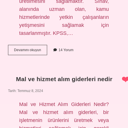
üretilmesini sağlamaktır. Sınav,
alanında uzman olan, kamu
hizmetlerinde yetkin çalışanların
yetişmesini sağlamak için
tasarlanmıştır. KPSS,…
Cihanşümul
Devamını okuyun
14 Yorum
ne
demek
KPSS
Mal ve hizmet alım giderleri nedir
Tarih: Temmuz 8, 2024
Mal ve Hizmet Alım Giderleri Nedir?
Mal ve hizmet alım giderleri, bir
işletmenin ürünlerini üretmek veya