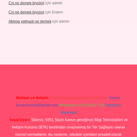
Cis ne demek biyoloji
için
admin
Cis ne demek biyoloji
için
Erdem
Aklıma yatmadı ne demek
için
admin
pbetgiris.org
Reklam ve İletişim:
E-mail:
backlinkpaneli@gmail.com
Teams:
forumhizmeti@gmail.com
Whatsapp: 0262 606 0 726
Telegram:
@karabul
Yasal Uyarı:
Sitemiz, 5651 Sayılı Kanun gereğince Bilgi Teknolojileri ve
İletişim Kurumu (BTK) tarafından onaylanmış bir Yer Sağlayıcı olarak
hizmet vermektedir. Bu nedenle, sitedeki içerikleri proaktif olarak