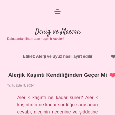
menüyü
Anasayfa
aç
Gizlilik Politikası
Deniz ve Macera
Dalgalardan ilham alan neşeli hikayeler!
Yasal Uyarı
Hakkımızda
Etiket:
Alerji ve uyuz nasıl ayırt edilir
Alerjik Kaşıntı Kendiliğinden Geçer Mi
Tarih: Eylül 9, 2024
Alerjik kaşıntı ne kadar sürer? Alerjik
kaşıntının ne kadar sürdüğü sorusunun
cevabı, alerjinin nedenine ve şiddetine