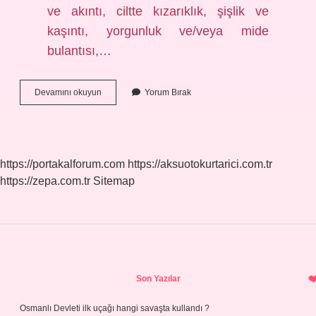
ve akıntı, ciltte kızarıklık, şişlik ve
kaşıntı, yorgunluk ve/veya mide
bulantısı,…
Alerjik
Devamını okuyun
Yorum Bırak
Kaşıntı
Kendiliğinden
Geçer
Mi
https://portakalforum.com
https://aksuotokurtarici.com.tr
https://zepa.com.tr
Sitemap
Sidebar
Son Yazılar
Osmanlı Devleti ilk uçağı hangi savaşta kullandı ?