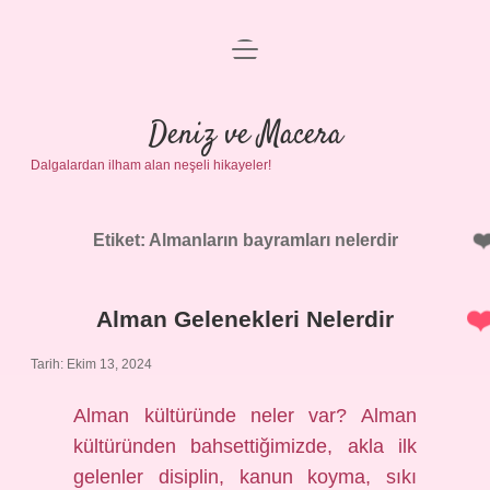
menüyü
Anasayfa
aç
Gizlilik Politikası
Deniz ve Macera
Dalgalardan ilham alan neşeli hikayeler!
Yasal Uyarı
Hakkımızda
Etiket:
Almanların bayramları nelerdir
Alman Gelenekleri Nelerdir
Tarih: Ekim 13, 2024
Alman kültüründe neler var? Alman
kültüründen bahsettiğimizde, akla ilk
gelenler disiplin, kanun koyma, sıkı