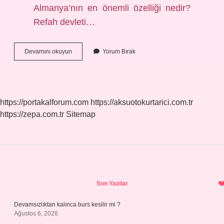
Almanya’nın en önemli özelliği nedir?
Refah devleti…
Alman
Devamını okuyun
Yorum Bırak
Gelenekleri
Nelerdir
https://portakalforum.com
https://aksuotokurtarici.com.tr
https://zepa.com.tr
Sitemap
Sidebar
Son Yazılar
Devamsızlıktan kalınca burs kesilir mi ?
Ağustos 6, 2026