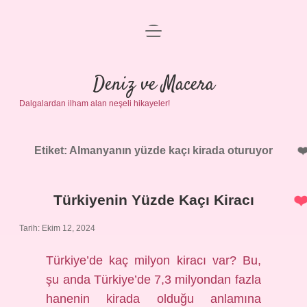
menüyü
Anasayfa
aç
Gizlilik Politikası
Deniz ve Macera
Dalgalardan ilham alan neşeli hikayeler!
Yasal Uyarı
Hakkımızda
Etiket:
Almanyanın yüzde kaçı kirada oturuyor
Türkiyenin Yüzde Kaçı Kiracı
Tarih: Ekim 12, 2024
Türkiye’de kaç milyon kiracı var? Bu,
şu anda Türkiye’de 7,3 milyondan fazla
hanenin kirada olduğu anlamına