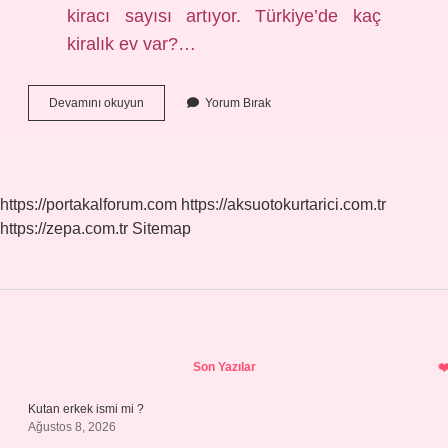
kiracı sayısı artıyor. Türkiye’de kaç
kiralık ev var?…
Türkiyenin
Devamını okuyun
Yorum Bırak
Yüzde
Kaçı
Kiracı
https://portakalforum.com
https://aksuotokurtarici.com.tr
https://zepa.com.tr
Sitemap
Sidebar
Son Yazılar
Kutan erkek ismi mi ?
Ağustos 8, 2026