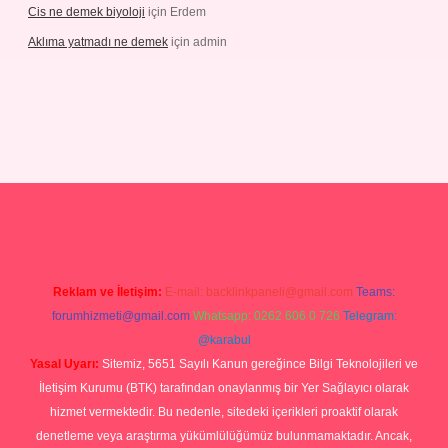
Cis ne demek biyoloji
için
Erdem
Aklıma yatmadı ne demek
için
admin
grandoperabetgiris.com/
tulipbetgiris.org
Reklam ve İletişim:
E-mail:
backlinkpaneli@gmail.com
Teams:
forumhizmeti@gmail.com
Whatsapp: 0262 606 0 726
Telegram:
@karabul
Yasal Uyarı:
Sitemiz, 5651 Sayılı Kanun gereğince Bilgi Teknolojileri ve
İletişim Kurumu (BTK) tarafından onaylanmış bir Yer Sağlayıcı olarak
hizmet vermektedir. Bu nedenle, sitedeki içerikleri proaktif olarak
denetleme veya araştırma yükümlülüğümüz bulunmamaktadır. Ancak,