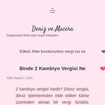
menüyü
Anasayfa
aç
Gizlilik Politikası
Deniz ve Macera
Dalgalardan ilham alan neşeli hikayeler!
Yasal Uyarı
Hakkımızda
Etiket:
Altın bozdururken vergi var mı
Binde 2 Kambiyo Vergisi Ne
Tarih: Kasım 7, 2024
2 kambiyo vergisi Nedir? Döviz vergisi,
döviz işlemlerinden elde edilen kârlar
üzerinden alınan bir vergi türüdür.