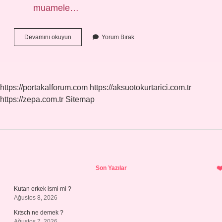
muamele…
Binde
Devamını okuyun
Yorum Bırak
2
Kambiyo
Vergisi
Ne
https://portakalforum.com
https://aksuotokurtarici.com.tr
https://zepa.com.tr
Sitemap
Sidebar
Son Yazılar
Kutan erkek ismi mi ?
Ağustos 8, 2026
Kıtsch ne demek ?
Ağustos 7, 2026