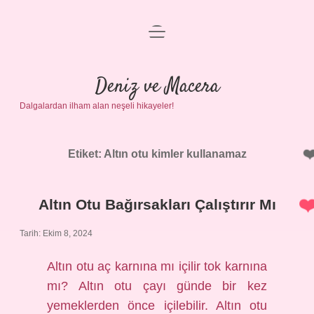
menüyü
Anasayfa
aç
Gizlilik Politikası
Deniz ve Macera
Dalgalardan ilham alan neşeli hikayeler!
Yasal Uyarı
Hakkımızda
Etiket:
Altın otu kimler kullanamaz
Altın Otu Bağırsakları Çalıştırır Mı
Tarih: Ekim 8, 2024
Altın otu aç karnına mı içilir tok karnına
mı? Altın otu çayı günde bir kez
yemeklerden önce içilebilir. Altın otu