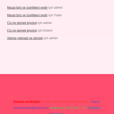
Masal türü ve özellikleri nedir
için
admin
Masal türü ve özellikleri nedir
için
Tufan
Cis ne demek biyoloji
için
admin
Cis ne demek biyoloji
için
Erdem
Aklıma yatmadı ne demek
için
admin
/grandoperabetgiris.com/
tulipbetgiris.org
Reklam ve İletişim:
E-mail:
backlinkpaneli@gmail.com
Teams:
forumhizmeti@gmail.com
Whatsapp: 0262 606 0 726
Telegram: