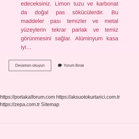
edeceksiniz. Limon tuzu ve karbonat
da doğal pas sökücülerdir. Bu
maddeler pası temizler ve metal
yüzeylerin tekrar parlak ve temiz
görünmesini sağlar. Alüminyum kasa
iyi…
Alüminyum
Devamını okuyun
Yorum Bırak
Çamaşır
Kurutmalık
Paslanır
Mı
https://portakalforum.com
https://aksuotokurtarici.com.tr
https://zepa.com.tr
Sitemap