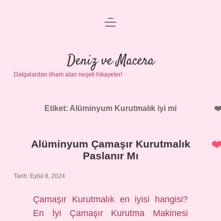
menüyü
Anasayfa
aç
Gizlilik Politikası
Deniz ve Macera
Dalgalardan ilham alan neşeli hikayeler!
Yasal Uyarı
Hakkımızda
Etiket:
Alüminyum Kurutmalık iyi mi
Alüminyum Çamaşır Kurutmalık
Paslanır Mı
Tarih: Eylül 8, 2024
Çamaşır Kurutmalık en iyisi hangisi?
En İyi Çamaşır Kurutma Makinesi