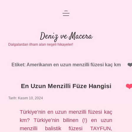
menüyü
Anasayfa
aç
Gizlilik Politikası
Deniz ve Macera
Dalgalardan ilham alan neşeli hikayeler!
Yasal Uyarı
Hakkımızda
Etiket:
Amerikanın en uzun menzilli füzesi kaç km
En Uzun Menzilli Füze Hangisi
Tarih: Kasım 10, 2024
Türkiye’nin en uzun menzilli füzesi kaç
km? Türkiye’nin bilinen (!) en uzun
menzilli balistik füzesi TAYFUN,