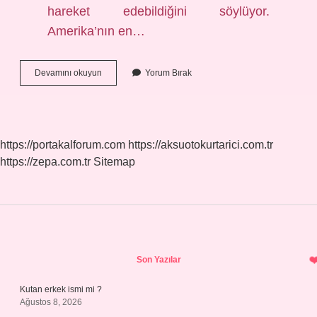
hareket edebildiğini söylüyor.
Amerika’nın en…
En
Devamını okuyun
Yorum Bırak
Uzun
Menzilli
Füze
Hangisi
https://portakalforum.com
https://aksuotokurtarici.com.tr
https://zepa.com.tr
Sitemap
Sidebar
Son Yazılar
Kutan erkek ismi mi ?
Ağustos 8, 2026