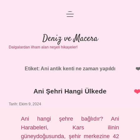
menüyü
Anasayfa
aç
Gizlilik Politikası
Deniz ve Macera
Dalgalardan ilham alan neşeli hikayeler!
Yasal Uyarı
Hakkımızda
Etiket:
Ani antik kenti ne zaman yapıldı
Ani Şehri Hangi Ülkede
Tarih: Ekim 9, 2024
Ani hangi şehre bağlıdır? Ani
Harabeleri, Kars ilinin
güneydoğusunda, şehir merkezine 42