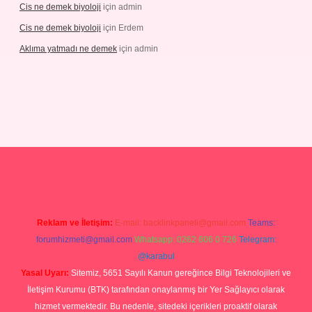
Cis ne demek biyoloji
için
admin
Cis ne demek biyoloji
için
Erdem
Aklıma yatmadı ne demek
için
admin
grandoperabetgiris.com/
tulipbetgiris.org
Reklam ve İletişim:
E-mail:
backlinkpaneli@gmail.com
Teams:
forumhizmeti@gmail.com
Whatsapp: 0262 606 0 726
Telegram:
@karabul
Yasal Uyarı:
Sitemiz, 5651 Sayılı Kanun gereğince Bilgi Teknolojileri ve
İletişim Kurumu (BTK) tarafından onaylanmış bir Yer Sağlayıcı olarak
hizmet vermektedir. Bu nedenle, sitedeki içerikleri proaktif olarak