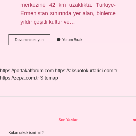
merkezine 42 km uzaklıkta, Türkiye-
Ermenistan sınırında yer alan, binlerce
yıldır çeşitli kültür ve…
Ani
Devamını okuyun
Yorum Bırak
Şehri
Hangi
Ülkede
https://portakalforum.com
https://aksuotokurtarici.com.tr
https://zepa.com.tr
Sitemap
Sidebar
Son Yazılar
Kutan erkek ismi mi ?