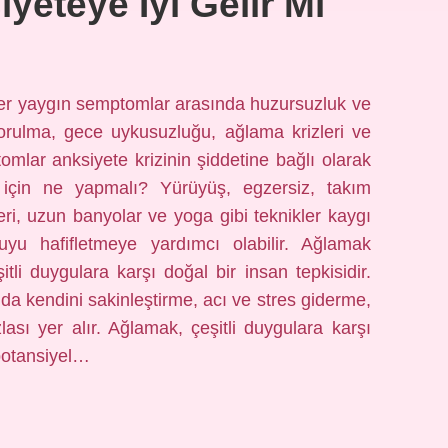
eteye Iyi Gelir Mi
ğer yaygın semptomlar arasında huzursuzluk ve
orulma, gece uykusuzluğu, ağlama krizleri ve
mlar anksiyete krizinin şiddetine bağlı olarak
ak için ne yapmalı? Yürüyüş, egzersiz, takım
eri, uzun banyolar ve yoga gibi teknikler kaygı
kuyu hafifletmeye yardımcı olabilir. Ağlamak
itli duygulara karşı doğal bir insan tepkisidir.
da kendini sakinleştirme, acı ve stres giderme,
zlası yer alır. Ağlamak, çeşitli duygulara karşı
 potansiyel…