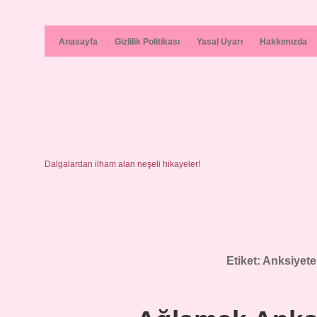
Anasayfa
Gizlilik Politikası
Yasal Uyarı
Hakkımızda
Dalgalardan ilham alan neşeli hikayeler!
Etiket:
Anksiyete 