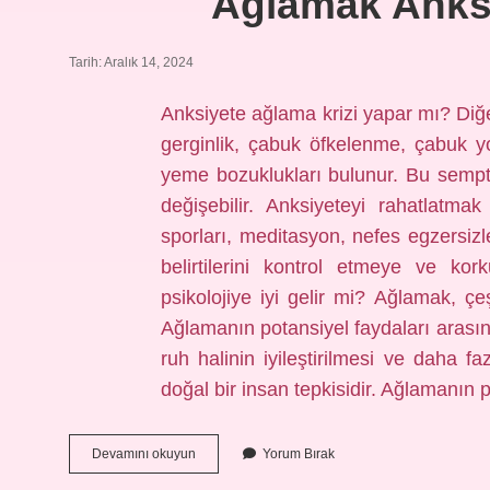
Ağlamak Anksiy
Tarih: Aralık 14, 2024
Anksiyete ağlama krizi yapar mı? Di
gerginlik, çabuk öfkelenme, çabuk y
yeme bozuklukları bulunur. Bu sempto
değişebilir. Anksiyeteyi rahatlatm
sporları, meditasyon, nefes egzersizl
belirtilerini kontrol etmeye ve kor
psikolojiye iyi gelir mi? Ağlamak, çeş
Ağlamanın potansiyel faydaları arasın
ruh halinin iyileştirilmesi ve daha fa
doğal bir insan tepkisidir. Ağlamanın
Ağlamak
Devamını okuyun
Yorum Bırak
Anksiyeteye