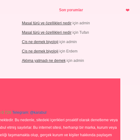
Son yorumlar
Masal türü ve özellikleri nedir
için
admin
Masal türü ve özellikleri nedir
için
Tufan
Cis ne demek biyoloji
için
admin
Cis ne demek biyoloji
için
Erdem
Aklıma yatmadı ne demek
için
admin
 0 726
Telegram: @karabul
ektedir. Bu nedenle, sitedeki içerikleri proaktif olarak denetleme veya
 etmiş sayılırlar. Bu internet sitesi, herhangi bir marka, kurum veya
niteliği taşımamakta olup, gerçek kurum ve kişiler hakkında paylaşım