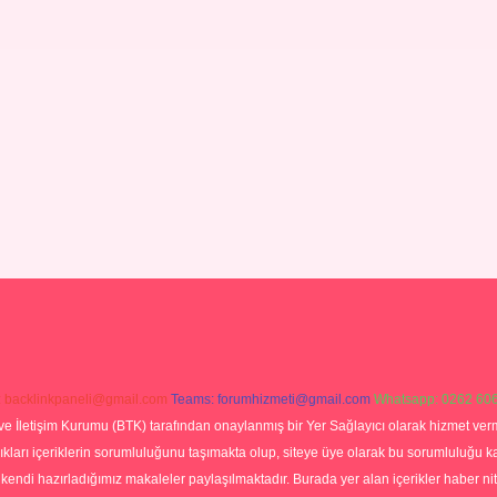
:
backlinkpaneli@gmail.com
Teams:
forumhizmeti@gmail.com
Whatsapp: 0262 606
ve İletişim Kurumu (BTK) tarafından onaylanmış bir Yer Sağlayıcı olarak hizmet verm
rı içeriklerin sorumluluğunu taşımakta olup, siteye üye olarak bu sorumluluğu kabul
a kendi hazırladığımız makaleler paylaşılmaktadır. Burada yer alan içerikler haber 