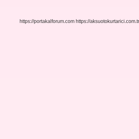
Iyi
Gelir
Mi
https://portakalforum.com
https://aksuotokurtarici.com.t