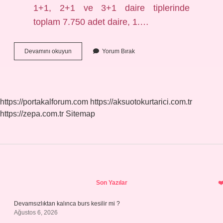
1+1, 2+1 ve 3+1 daire tiplerinde
toplam 7.750 adet daire, 1.…
Besa
Devamını okuyun
Yorum Bırak
Kimin
https://portakalforum.com
https://aksuotokurtarici.com.tr
https://zepa.com.tr
Sitemap
Sidebar
Son Yazılar
Devamsızlıktan kalınca burs kesilir mi ?
Ağustos 6, 2026