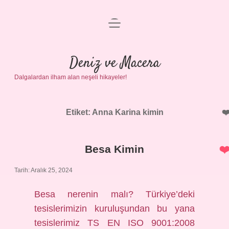
menüyü
Anasayfa
aç
Gizlilik Politikası
Deniz ve Macera
Dalgalardan ilham alan neşeli hikayeler!
Yasal Uyarı
Hakkımızda
Etiket:
Anna Karina kimin
Besa Kimin
Tarih: Aralık 25, 2024
Besa nerenin malı? Türkiye’deki
tesislerimizin kuruluşundan bu yana
tesislerimiz TS EN ISO 9001:2008