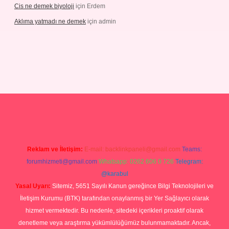
Cis ne demek biyoloji
için
Erdem
Aklıma yatmadı ne demek
için
admin
grandoperabetgiris.com/
tulipbetgiris.org
Reklam ve İletişim:
E-mail:
backlinkpaneli@gmail.com
Teams:
forumhizmeti@gmail.com
Whatsapp: 0262 606 0 726
Telegram:
@karabul
Yasal Uyarı:
Sitemiz, 5651 Sayılı Kanun gereğince Bilgi Teknolojileri ve
İletişim Kurumu (BTK) tarafından onaylanmış bir Yer Sağlayıcı olarak
hizmet vermektedir. Bu nedenle, sitedeki içerikleri proaktif olarak
denetleme veya araştırma yükümlülüğümüz bulunmamaktadır. Ancak,