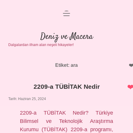
menüyü
Anasayfa
aç
Gizlilik Politikası
Deniz ve Macera
Dalgalardan ilham alan neşeli hikayeler!
Yasal Uyarı
Hakkımızda
Etiket:
ara
2209-a TÜBİTAK Nedir
Tarih: Haziran 25, 2024
2209-a TÜBİTAK Nedir? Türkiye
Bilimsel ve Teknolojik Araştırma
Kurumu (TÜBİTAK) 2209-a programı,