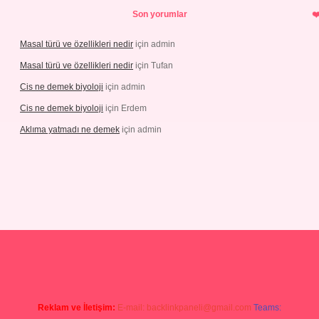
Son yorumlar
Masal türü ve özellikleri nedir
için
admin
Masal türü ve özellikleri nedir
için
Tufan
Cis ne demek biyoloji
için
admin
Cis ne demek biyoloji
için
Erdem
Aklıma yatmadı ne demek
için
admin
grandoperabetgiris.com/
tulipbetgiris.org
Reklam ve İletişim:
E-mail:
backlinkpaneli@gmail.com
Teams: