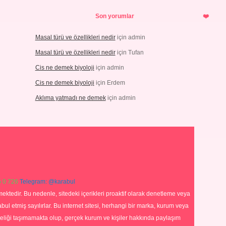
Son yorumlar
Masal türü ve özellikleri nedir
için
admin
Masal türü ve özellikleri nedir
için
Tufan
Cis ne demek biyoloji
için
admin
Cis ne demek biyoloji
için
Erdem
Aklıma yatmadı ne demek
için
admin
 0 726
Telegram: @karabul
ektedir. Bu nedenle, sitedeki içerikleri proaktif olarak denetleme veya
 etmiş sayılırlar. Bu internet sitesi, herhangi bir marka, kurum veya
niteliği taşımamakta olup, gerçek kurum ve kişiler hakkında paylaşım