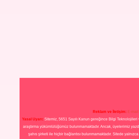
Reklam ve İletişim:
E-mail
Yasal Uyarı:
Sitemiz, 5651 Sayılı Kanun gereğince Bilgi Teknolojileri 
araştırma yükümlülüğümüz bulunmamaktadır. Ancak, üyelerimiz yazdıkla
şahıs şirketi ile hiçbir bağlantısı bulunmamaktadır. Sitede yalnızc