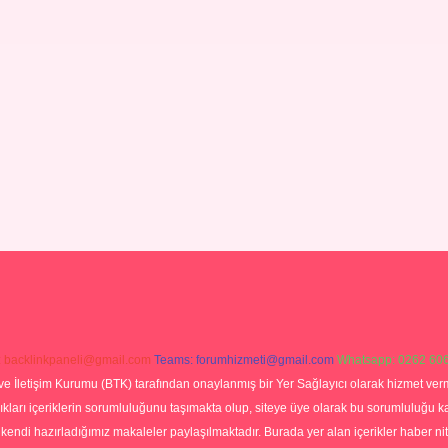
:
backlinkpaneli@gmail.com
Teams:
forumhizmeti@gmail.com
Whatsapp: 0262 606
ve İletişim Kurumu (BTK) tarafından onaylanmış bir Yer Sağlayıcı olarak hizmet verm
rı içeriklerin sorumluluğunu taşımakta olup, siteye üye olarak bu sorumluluğu kabul
a kendi hazırladığımız makaleler paylaşılmaktadır. Burada yer alan içerikler haber 