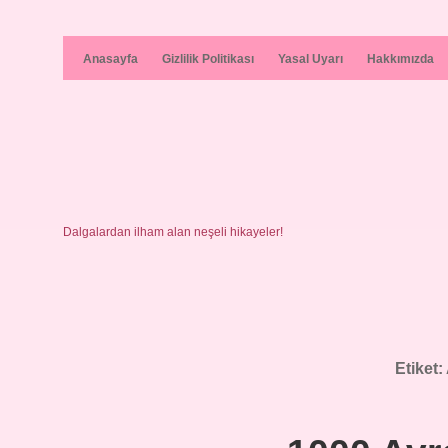
Anasayfa
Gizlilik Politikası
Yasal Uyarı
Hakkımızda
Dalgalardan ilham alan neşeli hikayeler!
Etiket: