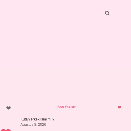
Sidebar
https://grandoper
Son Yazılar
Kutan erkek ismi mi ?
Ağustos 8, 2026