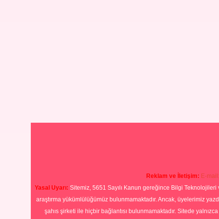
Reklam ve İletişim:
E-mail
Yasal Uyarı:
Sitemiz, 5651 Sayılı Kanun gereğince Bilgi Teknolojileri 
araştırma yükümlülüğümüz bulunmamaktadır. Ancak, üyelerimiz yazdıkla
şahıs şirketi ile hiçbir bağlantısı bulunmamaktadır. Sitede yalnızc