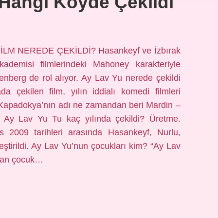
 Hangi Köyde Çekildi
 FİLM NEREDE ÇEKİLDİ? Hasankeyf ve İzbırak
kademisi filmlerindeki Mahoney karakteriyle
nberg de rol alıyor. Ay Lav Yu nerede çekildi
 çekilen film, yılın iddialı komedi filmleri
” Kapadokya’nın adı ne zamandan beri Mardin –
 Ay Lav Yu Tu kaç yılında çekildi? Üretme.
009 tarihleri ​​arasında Hasankeyf, Nurlu,
eştirildi. Ay Lav Yu’nun çocukları kim? “Ay Lav
atan çocuk…