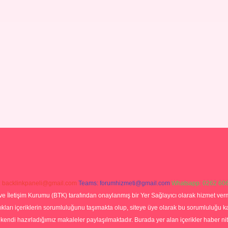
:
backlinkpaneli@gmail.com
Teams:
forumhizmeti@gmail.com
Whatsapp: 0262 606
ve İletişim Kurumu (BTK) tarafından onaylanmış bir Yer Sağlayıcı olarak hizmet verm
rı içeriklerin sorumluluğunu taşımakta olup, siteye üye olarak bu sorumluluğu kabul
a kendi hazırladığımız makaleler paylaşılmaktadır. Burada yer alan içerikler haber 