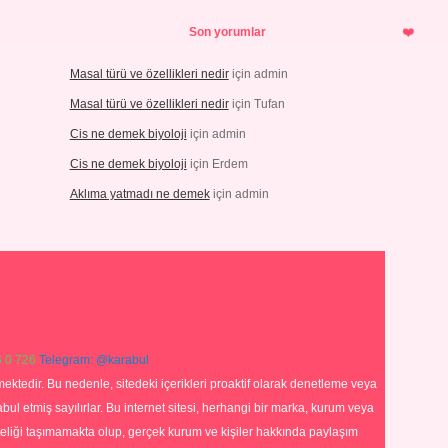
Son yorumlar
Masal türü ve özellikleri nedir
için
admin
Masal türü ve özellikleri nedir
için
Tufan
Cis ne demek biyoloji
için
admin
Cis ne demek biyoloji
için
Erdem
Aklıma yatmadı ne demek
için
admin
 0 726
Telegram: @karabul
ektedir. Bu nedenle, sitedeki içerikleri proaktif olarak denetleme veya
 etmiş sayılırlar. Bu internet sitesi, herhangi bir marka, kurum veya
niteliği taşımamakta olup, gerçek kurum ve kişiler hakkında paylaşım