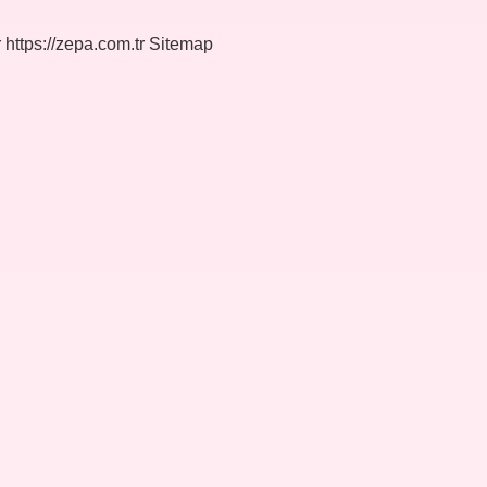
r
https://zepa.com.tr
Sitemap