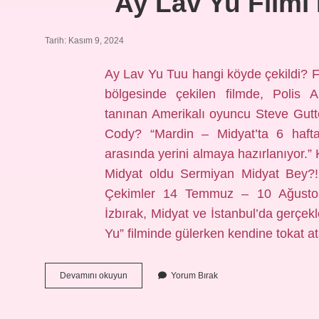
Ay Lav Yu Filmi
Tarih: Kasım 9, 2024
Ay Lav Yu Tuu hangi köyde çekildi?
bölgesinde çekilen filmde, Polis A
tanınan Amerikalı oyuncu Steve Gutte
Cody? “Mardin – Midyat’ta 6 haftada
arasında yerini almaya hazırlanıyor.
Midyat oldu Sermiyan Midyat Bey?!
Çekimler 14 Temmuz – 10 Ağustos 2
İzbırak, Midyat ve İstanbul’da gerçekl
Yu” filminde gülerken kendine tokat 
Ay
Devamını okuyun
Yorum Bırak
Lav
Yu
Filmi