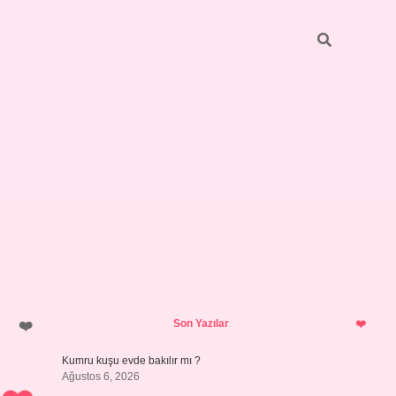
Sidebar
https://grandopera
Son Yazılar
Kumru kuşu evde bakılır mı ?
Ağustos 6, 2026