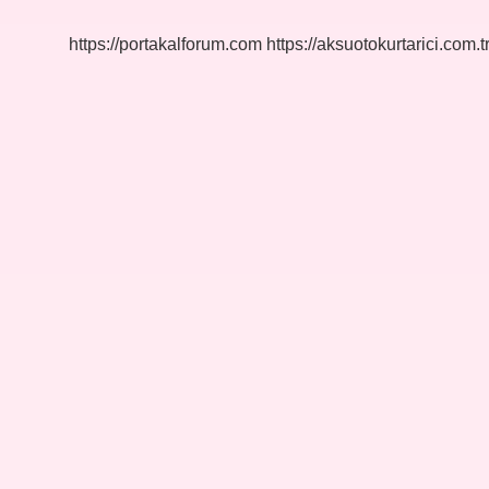
Hangi
Köyde
https://portakalforum.com
https://aksuotokurtarici.com.t
Çekildi