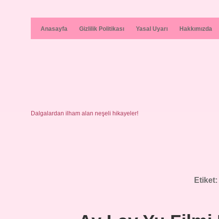
Anasayfa
Gizlilik Politikası
Yasal Uyarı
Hakkımızda
Dalgalardan ilham alan neşeli hikayeler!
Etiket: