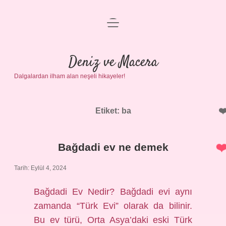
menüyü
Anasayfa
aç
Gizlilik Politikası
Deniz ve Macera
Dalgalardan ilham alan neşeli hikayeler!
Yasal Uyarı
Hakkımızda
Etiket:
ba
Bağdadi ev ne demek
Tarih: Eylül 4, 2024
Bağdadi Ev Nedir? Bağdadi evi aynı
zamanda “Türk Evi” olarak da bilinir.
Bu ev türü, Orta Asya’daki eski Türk