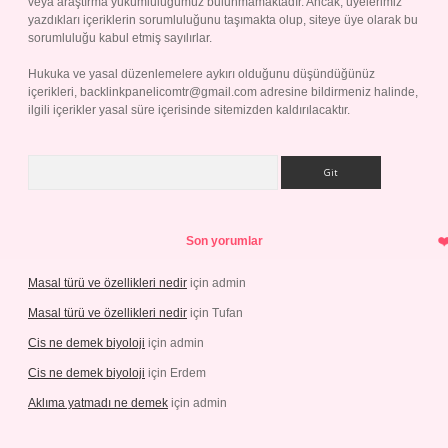
veya araştırma yükümlülüğümüz bulunmamaktadır. Ancak, üyelerimiz
yazdıkları içeriklerin sorumluluğunu taşımakta olup, siteye üye olarak bu
sorumluluğu kabul etmiş sayılırlar.
Hukuka ve yasal düzenlemelere aykırı olduğunu düşündüğünüz
içerikleri,
backlinkpanelicomtr@gmail.com
adresine bildirmeniz halinde,
ilgili içerikler yasal süre içerisinde sitemizden kaldırılacaktır.
Arama
Son yorumlar
Masal türü ve özellikleri nedir
için
admin
Masal türü ve özellikleri nedir
için
Tufan
Cis ne demek biyoloji
için
admin
Cis ne demek biyoloji
için
Erdem
Aklıma yatmadı ne demek
için
admin