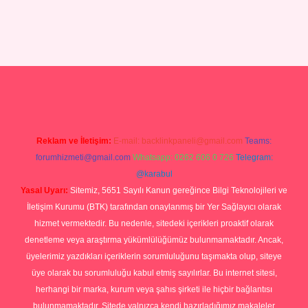
andoperabetgiris.com/
tulipbetgiris.org
Reklam ve İletişim:
E-mail:
backlinkpaneli@gmail.com
Teams:
forumhizmeti@gmail.com
Whatsapp: 0262 606 0 726
Telegram:
@karabul
Yasal Uyarı:
Sitemiz, 5651 Sayılı Kanun gereğince Bilgi Teknolojileri ve
İletişim Kurumu (BTK) tarafından onaylanmış bir Yer Sağlayıcı olarak
hizmet vermektedir. Bu nedenle, sitedeki içerikleri proaktif olarak
denetleme veya araştırma yükümlülüğümüz bulunmamaktadır. Ancak,
üyelerimiz yazdıkları içeriklerin sorumluluğunu taşımakta olup, siteye
üye olarak bu sorumluluğu kabul etmiş sayılırlar. Bu internet sitesi,
herhangi bir marka, kurum veya şahıs şirketi ile hiçbir bağlantısı
bulunmamaktadır. Sitede yalnızca kendi hazırladığımız makaleler