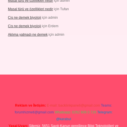
Masal türü ve özellikleri nedir
için
admin
Masal türü ve özellikleri nedir
için
Tufan
Cis ne demek biyoloji
için
admin
Cis ne demek biyoloji
için
Erdem
Aklıma yatmadı ne demek
için
admin
grandoperabetgiris.com/
tulipbetgiris.org
Reklam ve İletişim:
E-mail:
backlinkpaneli@gmail.com
Teams:
forumhizmeti@gmail.com
Whatsapp: 0262 606 0 726
Telegram:
@karabul
Yasal Uyarı:
Sitemiz, 5651 Sayılı Kanun gereğince Bilgi Teknolojileri ve