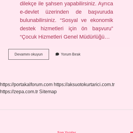
dilekçe ile şahsen yapabilirsiniz. Ayrıca
e-devlet üzerinden de başvuruda
bulunabilirsiniz. “Sosyal ve ekonomik
destek hizmetleri için ön başvuru”
“Çocuk Hizmetleri Genel Müdürlüğü…
Ev
Devamını okuyun
Yorum Bırak
Hanımlarına
Bayram
Harçlığı
Başvurusu
Nasıl
https://portakalforum.com
https://aksuotokurtarici.com.tr
Yapılır
https://zepa.com.tr
Sitemap
Sidebar
Son Yazılar