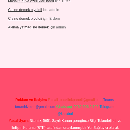
Masal türü ve özellikleri nedir
için
Tufan
Cis ne demek biyoloji
için
admin
Cis ne demek biyoloji
için
Erdem
Aklıma yatmadı ne demek
için
admin
grandoperabetgiris.com/
tulipbetgiris.org
Reklam ve İletişim:
E-mail:
backlinkpaneli@gmail.com
Teams:
forumhizmeti@gmail.com
Whatsapp: 0262 606 0 726
Telegram:
@karabul
Yasal Uyarı:
Sitemiz, 5651 Sayılı Kanun gereğince Bilgi Teknolojileri ve
İletişim Kurumu (BTK) tarafından onaylanmış bir Yer Sağlayıcı olarak