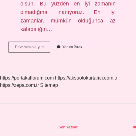
olsun. Bu yüzden en iyi zamanın
olmadığına inanıyoruz. En iyi
zamanlar, mümkün olduğunca az
kalabalığın…
Atatürk
Devamını okuyun
Yorum Bırak
Arboretumu
Hafta
Sonu
Açık
Mı
https://portakalforum.com
https://aksuotokurtarici.com.tr
https://zepa.com.tr
Sitemap
Sidebar
Son Yazılar