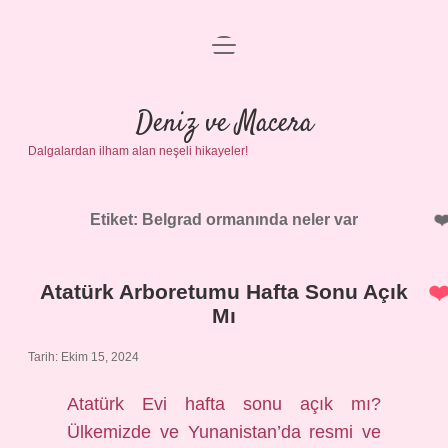
menüyü
Anasayfa
aç
Gizlilik Politikası
Deniz ve Macera
Dalgalardan ilham alan neşeli hikayeler!
Yasal Uyarı
Hakkımızda
Etiket:
Belgrad ormanında neler var
Atatürk Arboretumu Hafta Sonu Açık
Mı
Tarih: Ekim 15, 2024
Atatürk Evi hafta sonu açık mı?
Ülkemizde ve Yunanistan’da resmi ve