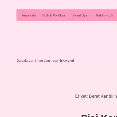
Anasayfa
Gizlilik Politikası
Yasal Uyarı
Hakkımızda
Dalgalardan ilham alan neşeli hikayeler!
Etiket:
Berat Kandili