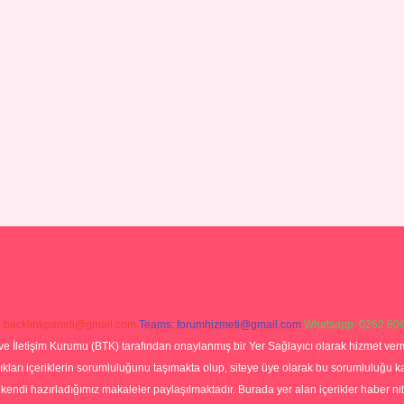
:
backlinkpaneli@gmail.com
Teams:
forumhizmeti@gmail.com
Whatsapp: 0262 606
ve İletişim Kurumu (BTK) tarafından onaylanmış bir Yer Sağlayıcı olarak hizmet verm
rı içeriklerin sorumluluğunu taşımakta olup, siteye üye olarak bu sorumluluğu kabul
a kendi hazırladığımız makaleler paylaşılmaktadır. Burada yer alan içerikler haber 