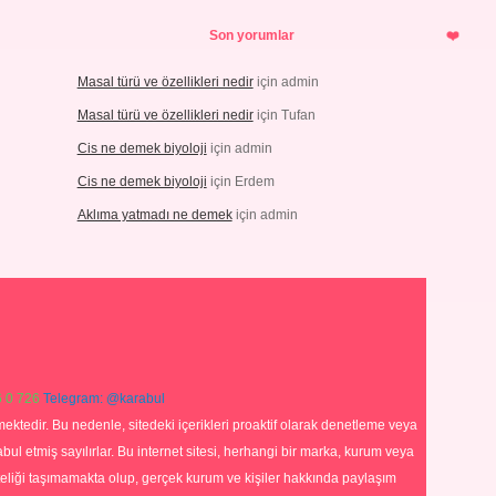
Son yorumlar
Masal türü ve özellikleri nedir
için
admin
Masal türü ve özellikleri nedir
için
Tufan
Cis ne demek biyoloji
için
admin
Cis ne demek biyoloji
için
Erdem
Aklıma yatmadı ne demek
için
admin
 0 726
Telegram: @karabul
ektedir. Bu nedenle, sitedeki içerikleri proaktif olarak denetleme veya
 etmiş sayılırlar. Bu internet sitesi, herhangi bir marka, kurum veya
niteliği taşımamakta olup, gerçek kurum ve kişiler hakkında paylaşım