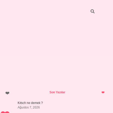
Sidebar
https://grandope
Son Yazılar
Kıtsch ne demek ?
Ağustos 7, 2026