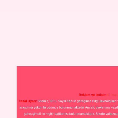
Reklam ve İletişim:
E-mail
Yasal Uyarı:
Sitemiz, 5651 Sayılı Kanun gereğince Bilgi Teknolojileri 
araştırma yükümlülüğümüz bulunmamaktadır. Ancak, üyelerimiz yazdıkla
şahıs şirketi ile hiçbir bağlantısı bulunmamaktadır. Sitede yalnızc