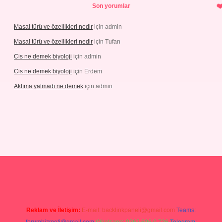
Son yorumlar
Masal türü ve özellikleri nedir
için
admin
Masal türü ve özellikleri nedir
için
Tufan
Cis ne demek biyoloji
için
admin
Cis ne demek biyoloji
için
Erdem
Aklıma yatmadı ne demek
için
admin
betgiris.org
Reklam ve İletişim:
E-mail:
backlinkpaneli@gmail.com
Teams: