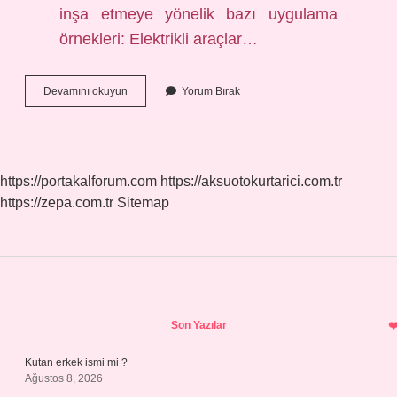
inşa etmeye yönelik bazı uygulama
örnekleri: Elektrikli araçlar…
Yaşanabilir
Devamını okuyun
Yorum Bırak
Bir
Şehir
Nasıl
Olmalı
https://portakalforum.com
https://aksuotokurtarici.com.tr
https://zepa.com.tr
Sitemap
Sidebar
Son Yazılar
Kutan erkek ismi mi ?
Ağustos 8, 2026