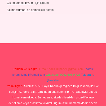
Cis ne demek biyoloji
için
Erdem
Aklıma yatmadı ne demek
için
admin
/grandoperabetgiris.com/
tulipbetgiris.org
Reklam ve İletişim:
E-mail:
backlinkpaneli@gmail.com
Teams:
forumhizmeti@gmail.com
Whatsapp: 0262 606 0 726
Telegram:
@karabul
Yasal Uyarı:
Sitemiz, 5651 Sayılı Kanun gereğince Bilgi Teknolojileri ve
İletişim Kurumu (BTK) tarafından onaylanmış bir Yer Sağlayıcı olarak
hizmet vermektedir. Bu nedenle, sitedeki içerikleri proaktif olarak
denetleme veya araştırma yükümlülüğümüz bulunmamaktadır. Ancak,