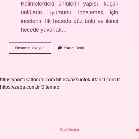
Kelimelerdeki ünlülerin yapısı, küçük
ünlülerin uyumunu incelemek için
incelenir. İlk hecede düz ünlü ve ikinci
hecede yuvarlak…
Büyük
Devamını okuyun
Yorum Bırak
Ünlü
Uyumuna
Aykırılık
Nasıl
Bulunur
https://portakalforum.com
https://aksuotokurtarici.com.tr
https://zepa.com.tr
Sitemap
Sidebar
Son Yazılar