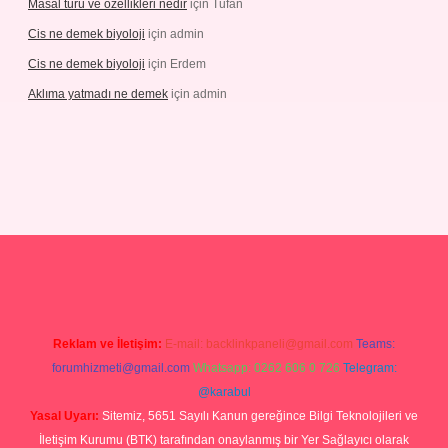
Masal türü ve özellikleri nedir
için
Tufan
Cis ne demek biyoloji
için
admin
Cis ne demek biyoloji
için
Erdem
Aklıma yatmadı ne demek
için
admin
betgiris.org
Reklam ve İletişim:
E-mail:
backlinkpaneli@gmail.com
Teams:
forumhizmeti@gmail.com
Whatsapp: 0262 606 0 726
Telegram:
@karabul
Yasal Uyarı:
Sitemiz, 5651 Sayılı Kanun gereğince Bilgi Teknolojileri ve
İletişim Kurumu (BTK) tarafından onaylanmış bir Yer Sağlayıcı olarak