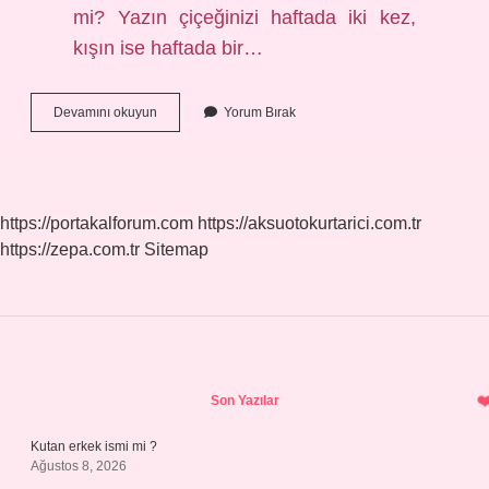
mi? Yazın çiçeğinizi haftada iki kez,
kışın ise haftada bir…
Çan
Devamını okuyun
Yorum Bırak
Çiçeği
Güneş
Sever
Mi
https://portakalforum.com
https://aksuotokurtarici.com.tr
https://zepa.com.tr
Sitemap
Sidebar
Son Yazılar
Kutan erkek ismi mi ?
Ağustos 8, 2026