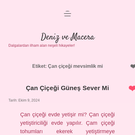
menüyü
Anasayfa
aç
Gizlilik Politikası
Deniz ve Macera
Dalgalardan ilham alan neşeli hikayeler!
Yasal Uyarı
Hakkımızda
Etiket:
Çan çiçeği mevsimlik mi
Çan Çiçeği Güneş Sever Mi
Tarih: Ekim 9, 2024
Çan çiçeği evde yetişir mi? Çan çiçeği
yetiştiriciliği evde yapılır. Çam çiçeği
tohumları ekerek yetiştirmeye