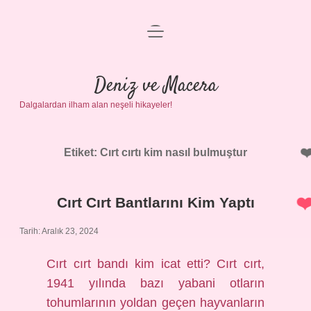
menüyü
Anasayfa
aç
Gizlilik Politikası
Deniz ve Macera
Dalgalardan ilham alan neşeli hikayeler!
Yasal Uyarı
Hakkımızda
Etiket:
Cırt cırtı kim nasıl bulmuştur
Cırt Cırt Bantlarını Kim Yaptı
Tarih: Aralık 23, 2024
Cırt cırt bandı kim icat etti? Cırt cırt,
1941 yılında bazı yabani otların
tohumlarının yoldan geçen hayvanların