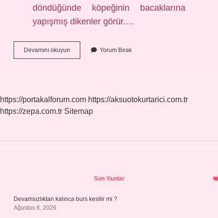
döndüğünde köpeğinin bacaklarına
yapışmış dikenler görür.…
Cırt
Devamını okuyun
Yorum Bırak
Cırt
Bantlarını
Kim
Yaptı
https://portakalforum.com
https://aksuotokurtarici.com.tr
https://zepa.com.tr
Sitemap
Sidebar
Son Yazılar
Devamsızlıktan kalınca burs kesilir mi ?
Ağustos 6, 2026