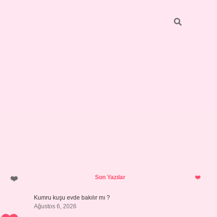
Sidebar
https://grandoper
Son Yazılar
Kumru kuşu evde bakılır mı ?
Ağustos 6, 2026