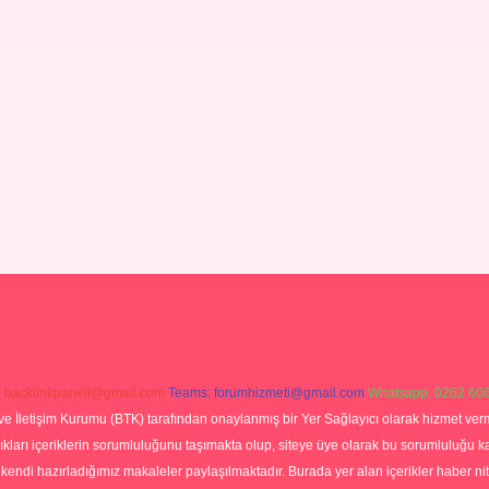
:
backlinkpaneli@gmail.com
Teams:
forumhizmeti@gmail.com
Whatsapp: 0262 606
ve İletişim Kurumu (BTK) tarafından onaylanmış bir Yer Sağlayıcı olarak hizmet verm
rı içeriklerin sorumluluğunu taşımakta olup, siteye üye olarak bu sorumluluğu kabul
a kendi hazırladığımız makaleler paylaşılmaktadır. Burada yer alan içerikler haber 