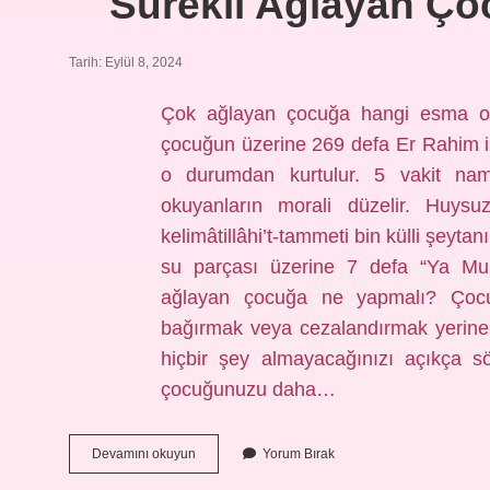
Sürekli Ağlayan Ç
Tarih: Eylül 8, 2024
Çok ağlayan çocuğa hangi esma o
çocuğun üzerine 269 defa Er Rahim is
o durumdan kurtulur. 5 vakit n
okuyanların morali düzelir. Huys
kelimâtillâhi’t-tammeti bin külli şeyta
su parçası üzerine 7 defa “Ya Mukit
ağlayan çocuğa ne yapmalı? Çocu
bağırmak veya cezalandırmak yerine
hiçbir şey almayacağınızı açıkça s
çocuğunuzu daha…
Sürekli
Devamını okuyun
Yorum Bırak
Ağlayan