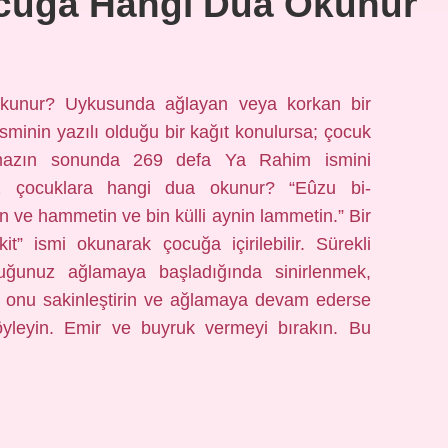
ocuğa Hangi Dua Okunur
kunur? Uykusunda ağlayan veya korkan bir
minin yazılı olduğu bir kağıt konulursa; çocuk
amazın sonunda 269 defa Ya Rahim ismini
uz çocuklara hangi dua okunur? “Eûzu bi-
nın ve hammetin ve bin külli aynin lammetin.” Bir
” ismi okunarak çocuğa içirilebilir. Sürekli
ğunuz ağlamaya başladığında sinirlenmek,
 onu sakinleştirin ve ağlamaya devam ederse
öyleyin. Emir ve buyruk vermeyi bırakın. Bu