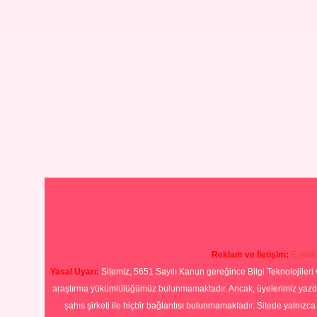
Reklam ve İletişim:
E-mail
Yasal Uyarı:
Sitemiz, 5651 Sayılı Kanun gereğince Bilgi Teknolojileri 
araştırma yükümlülüğümüz bulunmamaktadır. Ancak, üyelerimiz yazdıkla
şahıs şirketi ile hiçbir bağlantısı bulunmamaktadır. Sitede yalnızc