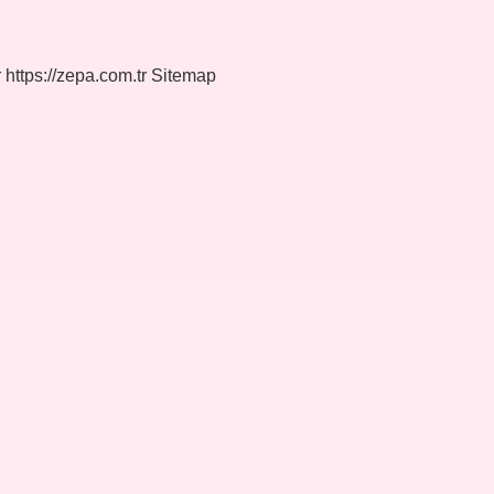
r
https://zepa.com.tr
Sitemap