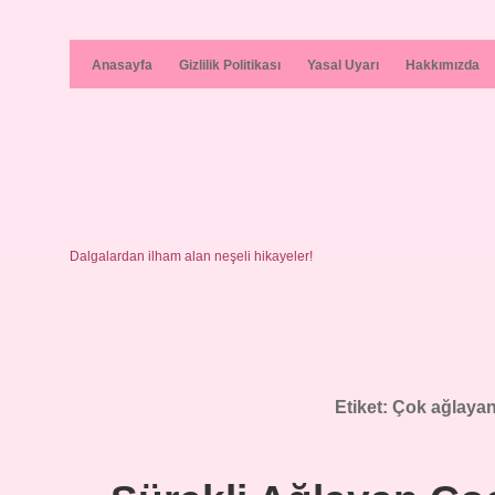
Anasayfa
Gizlilik Politikası
Yasal Uyarı
Hakkımızda
Dalgalardan ilham alan neşeli hikayeler!
Etiket:
Çok ağlaya