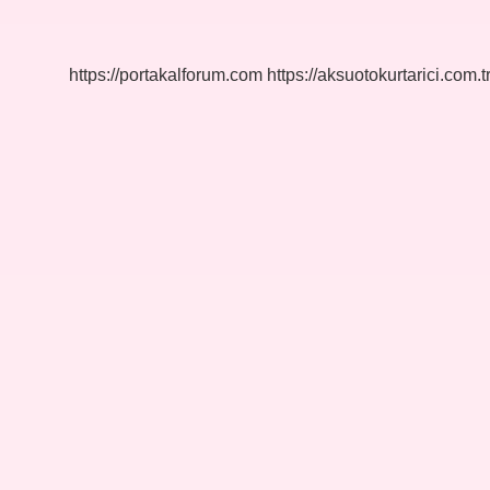
Çocuğa
Hangi
Dua
Okunur
https://portakalforum.com
https://aksuotokurtarici.com.t