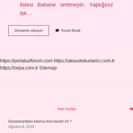
listesi Bahane üretmeyin. Yaptığınız
işe…
Hiç
Devamını okuyun
Yorum Bırak
Çalışmadan
Nasıl
Başarılı
Olunur
https://portakalforum.com
https://aksuotokurtarici.com.tr
https://zepa.com.tr
Sitemap
Sidebar
Son Yazılar
Devamsızlıktan kalınca burs kesilir mi ?
Ağustos 6, 2026