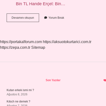
Bin TL Hande Erçel: Bin…
Ebru
Devamını okuyun
Yorum Bırak
Şahin
Nerede
Oturuyor
https://portakalforum.com
https://aksuotokurtarici.com.tr
https://zepa.com.tr
Sitemap
Sidebar
Son Yazılar
Kutan erkek ismi mi ?
Ağustos 8, 2026
Kıtsch ne demek ?
Ağustos 7, 2026