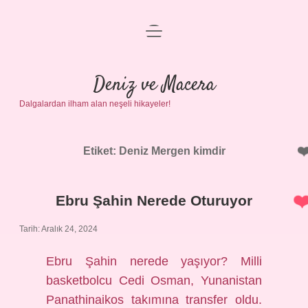
menüyü
Anasayfa
aç
Gizlilik Politikası
Deniz ve Macera
Dalgalardan ilham alan neşeli hikayeler!
Yasal Uyarı
Hakkımızda
Etiket:
Deniz Mergen kimdir
Ebru Şahin Nerede Oturuyor
Tarih: Aralık 24, 2024
Ebru Şahin nerede yaşıyor? Milli
basketbolcu Cedi Osman, Yunanistan
Panathinaikos takımına transfer oldu.