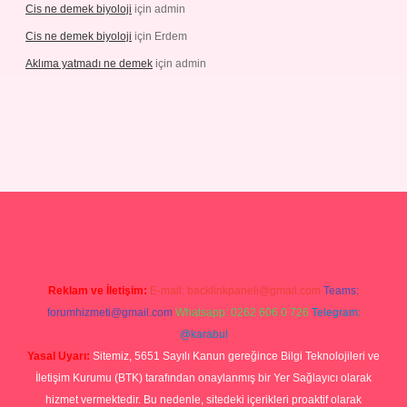
Cis ne demek biyoloji
için
admin
Cis ne demek biyoloji
için
Erdem
Aklıma yatmadı ne demek
için
admin
//grandoperabetgiris.com/
tulipbetgiris.org
Reklam ve İletişim:
E-mail:
backlinkpaneli@gmail.com
Teams:
forumhizmeti@gmail.com
Whatsapp: 0262 606 0 726
Telegram:
@karabul
Yasal Uyarı:
Sitemiz, 5651 Sayılı Kanun gereğince Bilgi Teknolojileri ve
İletişim Kurumu (BTK) tarafından onaylanmış bir Yer Sağlayıcı olarak
hizmet vermektedir. Bu nedenle, sitedeki içerikleri proaktif olarak