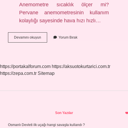
Anemometre sıcaklık ölçer mi?
Pervane anemometresinin kullanım
kolaylığı sayesinde hava hızı hızlı…
Anemometre
Devamını okuyun
Yorum Bırak
Neyi
Ölçüyor
https://portakalforum.com
https://aksuotokurtarici.com.tr
https://zepa.com.tr
Sitemap
Sidebar
Son Yazılar
Osmanlı Devleti ilk uçağı hangi savaşta kullandı ?