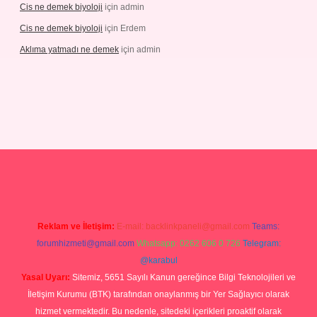
Cis ne demek biyoloji
için
admin
Cis ne demek biyoloji
için
Erdem
Aklıma yatmadı ne demek
için
admin
pbetgiris.org
Reklam ve İletişim:
E-mail:
backlinkpaneli@gmail.com
Teams:
forumhizmeti@gmail.com
Whatsapp: 0262 606 0 726
Telegram:
@karabul
Yasal Uyarı:
Sitemiz, 5651 Sayılı Kanun gereğince Bilgi Teknolojileri ve
İletişim Kurumu (BTK) tarafından onaylanmış bir Yer Sağlayıcı olarak
hizmet vermektedir. Bu nedenle, sitedeki içerikleri proaktif olarak