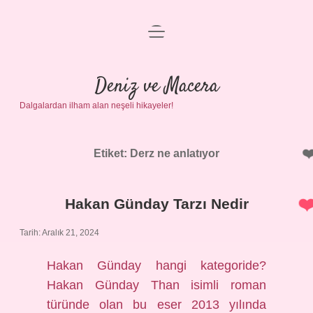
menüyü
Anasayfa
aç
Gizlilik Politikası
Deniz ve Macera
Dalgalardan ilham alan neşeli hikayeler!
Yasal Uyarı
Hakkımızda
Etiket:
Derz ne anlatıyor
Hakan Günday Tarzı Nedir
Tarih: Aralık 21, 2024
Hakan Günday hangi kategoride?
Hakan Günday Than isimli roman
türünde olan bu eser 2013 yılında