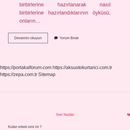
birbirlerine hazırlanarak nasıl
birbirlerine hazırlandıklarının öyküsü,
onların…
Hakan
Devamını okuyun
Yorum Bırak
Günday
Tarzı
Nedir
https://portakalforum.com
https://aksuotokurtarici.com.tr
https://zepa.com.tr
Sitemap
Sidebar
Son Yazılar
Kutan erkek ismi mi ?