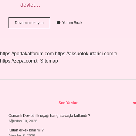
devlet…
Diş
Devamını okuyun
Yorum Bırak
Teli
Devlette
Ne
Kadar
2024
https://portakalforum.com
https://aksuotokurtarici.com.tr
https://zepa.com.tr
Sitemap
Sidebar
Son Yazılar
Osmanlı Devleti ilk uçağı hangi savaşta kullandı ?
Ağustos 10, 2026
Kutan erkek ismi mi ?
Ağustos 8, 2026