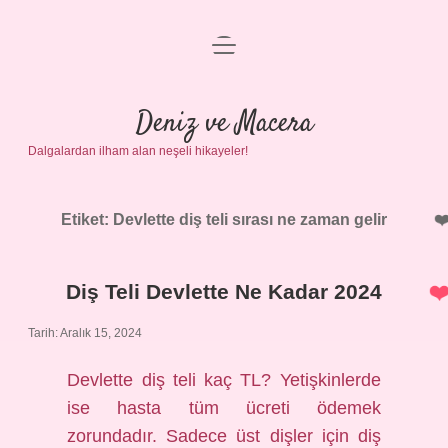
menüyü
Anasayfa
aç
Gizlilik Politikası
Deniz ve Macera
Dalgalardan ilham alan neşeli hikayeler!
Yasal Uyarı
Hakkımızda
Etiket:
Devlette diş teli sırası ne zaman gelir
Diş Teli Devlette Ne Kadar 2024
Tarih: Aralık 15, 2024
Devlette diş teli kaç TL? Yetişkinlerde
ise hasta tüm ücreti ödemek
zorundadır. Sadece üst dişler için diş