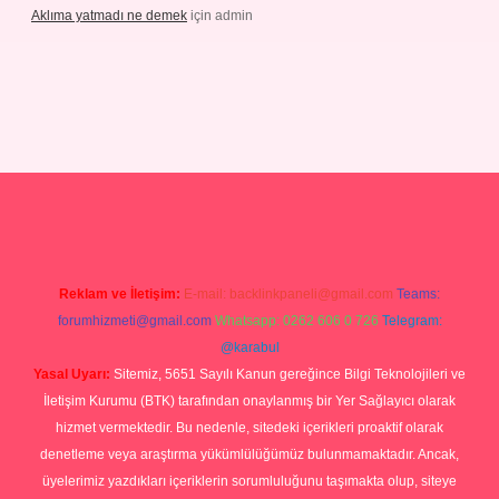
Aklıma yatmadı ne demek
için
admin
/grandoperabetgiris.com/
tulipbetgiris.org
Reklam ve İletişim:
E-mail:
backlinkpaneli@gmail.com
Teams:
forumhizmeti@gmail.com
Whatsapp: 0262 606 0 726
Telegram:
@karabul
Yasal Uyarı:
Sitemiz, 5651 Sayılı Kanun gereğince Bilgi Teknolojileri ve
İletişim Kurumu (BTK) tarafından onaylanmış bir Yer Sağlayıcı olarak
hizmet vermektedir. Bu nedenle, sitedeki içerikleri proaktif olarak
denetleme veya araştırma yükümlülüğümüz bulunmamaktadır. Ancak,
üyelerimiz yazdıkları içeriklerin sorumluluğunu taşımakta olup, siteye