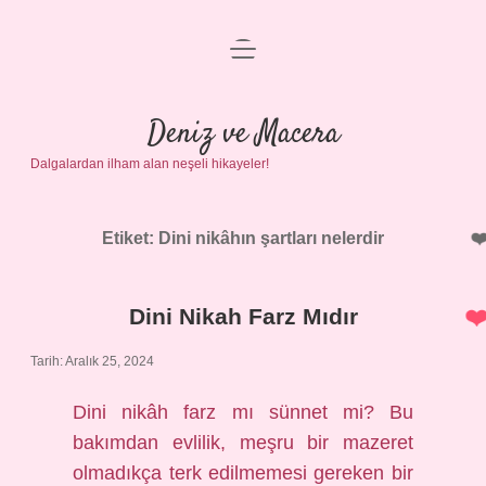
menüyü
Anasayfa
aç
Gizlilik Politikası
Deniz ve Macera
Dalgalardan ilham alan neşeli hikayeler!
Yasal Uyarı
Hakkımızda
Etiket:
Dini nikâhın şartları nelerdir
Dini Nikah Farz Mıdır
Tarih: Aralık 25, 2024
Dini nikâh farz mı sünnet mi? Bu
bakımdan evlilik, meşru bir mazeret
olmadıkça terk edilmemesi gereken bir