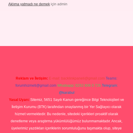
Aklıma yatmadı ne demek
için
admin
grandoperabetgiris.com/
tulipbetgiris.org
Reklam ve İletişim:
E-mail:
backlinkpaneli@gmail.com
Teams:
forumhizmeti@gmail.com
Whatsapp: 0262 606 0 726
Telegram:
@karabul
Yasal Uyarı:
Sitemiz, 5651 Sayılı Kanun gereğince Bilgi Teknolojileri ve
İletişim Kurumu (BTK) tarafından onaylanmış bir Yer Sağlayıcı olarak
hizmet vermektedir. Bu nedenle, sitedeki içerikleri proaktif olarak
denetleme veya araştırma yükümlülüğümüz bulunmamaktadır. Ancak,
üyelerimiz yazdıkları içeriklerin sorumluluğunu taşımakta olup, siteye