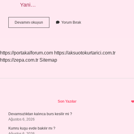
Yani…
Dini
Devamını okuyun
Yorum Bırak
Nikah
Farz
Mıdır
https://portakalforum.com
https://aksuotokurtarici.com.tr
https://zepa.com.tr
Sitemap
Sidebar
Son Yazılar
Devamsızlıktan kalınca burs kesilir mi ?
Ağustos 6, 2026
Kumru kuşu evde bakılır mı ?
Ağustos 6, 2026