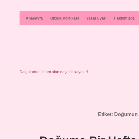
Anasayfa
Gizlilik Politikası
Yasal Uyarı
Hakkımızda
Dalgalardan ilham alan neşeli hikayeler!
Etiket:
Doğumun ya