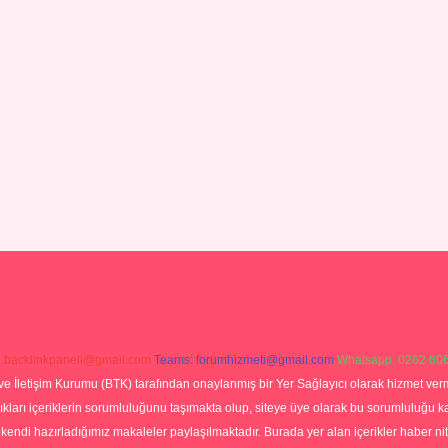
:
backlinkpaneli@gmail.com
Teams:
forumhizmeti@gmail.com
Whatsapp: 0262 606
ve İletişim Kurumu (BTK) tarafından onaylanmış bir Yer Sağlayıcı olarak hizmet verm
rı içeriklerin sorumluluğunu taşımakta olup, siteye üye olarak bu sorumluluğu kabul
a kendi hazırladığımız makaleler paylaşılmaktadır. Burada yer alan içerikler haber 