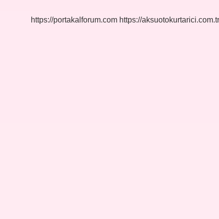
Belirtiler
Nelerdir
https://portakalforum.com
https://aksuotokurtarici.com.t