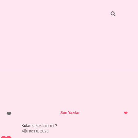
Sidebar
https://grandoper
Son Yazılar
Kutan erkek ismi mi ?
Ağustos 8, 2026