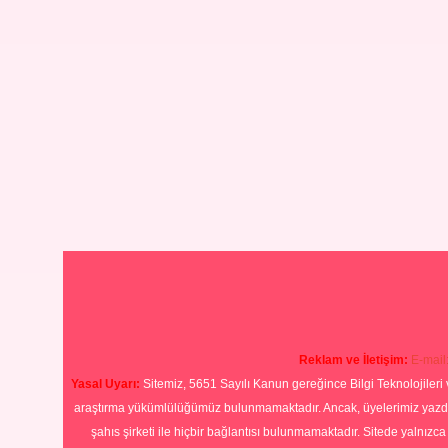
Reklam ve İletişim:
E-mail
Yasal Uyarı:
Sitemiz, 5651 Sayılı Kanun gereğince Bilgi Teknolojileri 
araştırma yükümlülüğümüz bulunmamaktadır. Ancak, üyelerimiz yazdıkla
şahıs şirketi ile hiçbir bağlantısı bulunmamaktadır. Sitede yalnızc