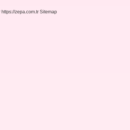
r
https://zepa.com.tr
Sitemap