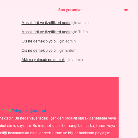
Son yorumlar
Masal türü ve özellikleri nedir
için
admin
Masal türü ve özellikleri nedir
için
Tufan
Cis ne demek biyoloji
için
admin
Cis ne demek biyoloji
için
Erdem
Aklıma yatmadı ne demek
için
admin
 0 726
Telegram: @karabul
ektedir. Bu nedenle, sitedeki içerikleri proaktif olarak denetleme veya
 etmiş sayılırlar. Bu internet sitesi, herhangi bir marka, kurum veya
niteliği taşımamakta olup, gerçek kurum ve kişiler hakkında paylaşım