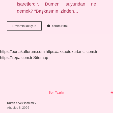
işaretlerdir. Dümen suyundan ne
demek? “Başkasının izinden…
Dümenden
Devamını okuyun
Yorum Bırak
Ne
Demek
https://portakalforum.com
https://aksuotokurtarici.com.tr
https://zepa.com.tr
Sitemap
Sidebar
Son Yazılar
Kutan erkek ismi mi ?
Ağustos 8, 2026