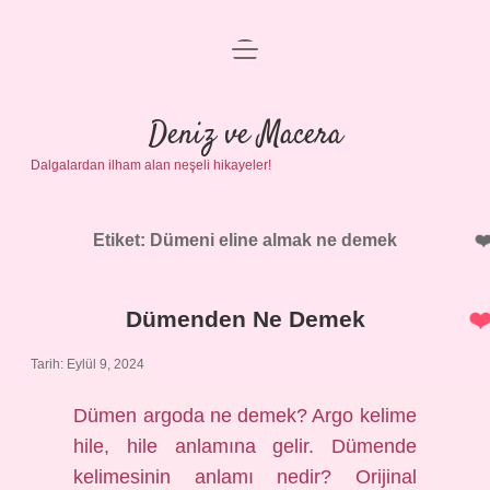
menüyü
Anasayfa
aç
Gizlilik Politikası
Deniz ve Macera
Dalgalardan ilham alan neşeli hikayeler!
Yasal Uyarı
Hakkımızda
Etiket:
Dümeni eline almak ne demek
Dümenden Ne Demek
Tarih: Eylül 9, 2024
Dümen argoda ne demek? Argo kelime
hile, hile anlamına gelir. Dümende
kelimesinin anlamı nedir? Orijinal