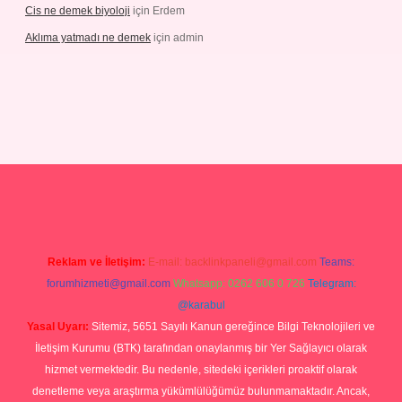
Cis ne demek biyoloji
için
Erdem
Aklıma yatmadı ne demek
için
admin
grandoperabetgiris.com/
tulipbetgiris.org
Reklam ve İletişim:
E-mail:
backlinkpaneli@gmail.com
Teams:
forumhizmeti@gmail.com
Whatsapp: 0262 606 0 726
Telegram:
@karabul
Yasal Uyarı:
Sitemiz, 5651 Sayılı Kanun gereğince Bilgi Teknolojileri ve
İletişim Kurumu (BTK) tarafından onaylanmış bir Yer Sağlayıcı olarak
hizmet vermektedir. Bu nedenle, sitedeki içerikleri proaktif olarak
denetleme veya araştırma yükümlülüğümüz bulunmamaktadır. Ancak,