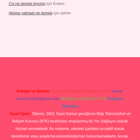
Cis ne demek biyoloji
için
Erdem
Aklıma yatmadı ne demek
için
admin
grandoperabetgiris.com/
tulipbetgiris.org
Reklam ve İletişim:
E-mail:
backlinkpaneli@gmail.com
Teams:
forumhizmeti@gmail.com
Whatsapp: 0262 606 0 726
Telegram:
@karabul
Yasal Uyarı:
Sitemiz, 5651 Sayılı Kanun gereğince Bilgi Teknolojileri ve
İletişim Kurumu (BTK) tarafından onaylanmış bir Yer Sağlayıcı olarak
hizmet vermektedir. Bu nedenle, sitedeki içerikleri proaktif olarak
denetleme veya araştırma yükümlülüğümüz bulunmamaktadır. Ancak,