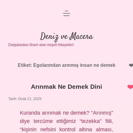
menüyü
Anasayfa
aç
Gizlilik Politikası
Deniz ve Macera
Dalgalardan ilham alan neşeli hikayeler!
Yasal Uyarı
Hakkımızda
Etiket:
Egolarından arınmış insan ne demek
Arınmak Ne Demek Dini
Tarih: Ocak 21, 2025
Kuranda arınmak ne demek? “Arınmış”
diye tercüme ettiğimiz “tezekka” fiili,
“kişinin nefsini kontrol altına alması,