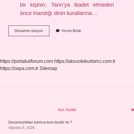
bir kişinin, Tanrı’ya ibadet etmeden
önce inandığı dinin kurallarına…
Arınmak
Devamını okuyun
Yorum Bırak
Ne
Demek
Dini
https://portakalforum.com
https://aksuotokurtarici.com.tr
https://zepa.com.tr
Sitemap
Sidebar
Son Yazılar
Devamsızlıktan kalınca burs kesilir mi ?
Ağustos 6, 2026