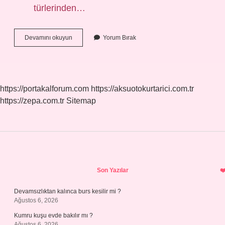
türlerinden…
Kazak
Devamını okuyun
Yorum Bırak
Için
Hangi
Ip
Kullanılır
https://portakalforum.com
https://aksuotokurtarici.com.tr
https://zepa.com.tr
Sitemap
Sidebar
Son Yazılar
Devamsızlıktan kalınca burs kesilir mi ?
Ağustos 6, 2026
Kumru kuşu evde bakılır mı ?
Ağustos 6, 2026