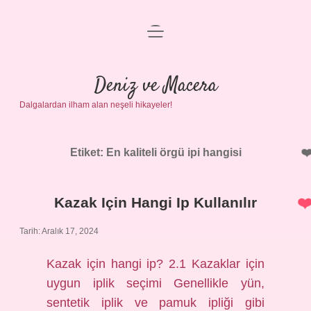
menüyü
Anasayfa
aç
Gizlilik Politikası
Deniz ve Macera
Dalgalardan ilham alan neşeli hikayeler!
Yasal Uyarı
Hakkımızda
Etiket:
En kaliteli örgü ipi hangisi
Kazak Için Hangi Ip Kullanılır
Tarih: Aralık 17, 2024
Kazak için hangi ip? 2.1 Kazaklar için
uygun iplik seçimi Genellikle yün,
sentetik iplik ve pamuk ipliği gibi