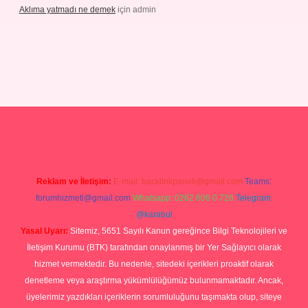
Aklıma yatmadı ne demek
için
admin
grandoperabetgiris.com/
tulipbetgiris.org
Reklam ve İletişim:
E-mail:
backlinkpaneli@gmail.com
Teams:
forumhizmeti@gmail.com
Whatsapp: 0262 606 0 726
Telegram:
@karabul
Yasal Uyarı:
Sitemiz, 5651 Sayılı Kanun gereğince Bilgi Teknolojileri ve
İletişim Kurumu (BTK) tarafından onaylanmış bir Yer Sağlayıcı olarak
hizmet vermektedir. Bu nedenle, sitedeki içerikleri proaktif olarak
denetleme veya araştırma yükümlülüğümüz bulunmamaktadır. Ancak,
üyelerimiz yazdıkları içeriklerin sorumluluğunu taşımakta olup, siteye