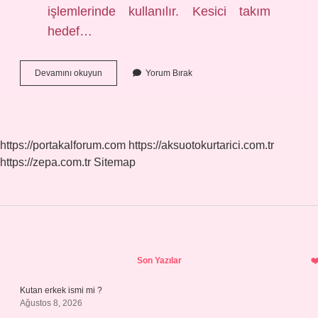
işlemlerinde kullanılır. Kesici takım
hedef…
G00
Devamını okuyun
Yorum Bırak
Kodu
Ne
Demek
https://portakalforum.com
https://aksuotokurtarici.com.tr
https://zepa.com.tr
Sitemap
Sidebar
Son Yazılar
Kutan erkek ismi mi ?
Ağustos 8, 2026