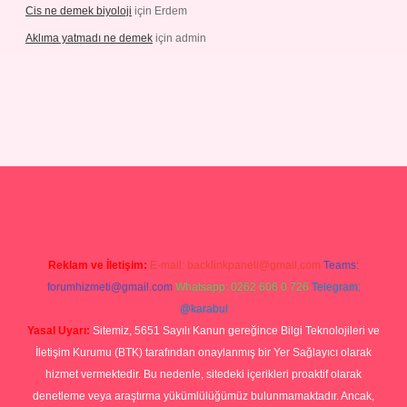
Cis ne demek biyoloji
için
Erdem
Aklıma yatmadı ne demek
için
admin
grandoperabetgiris.com/
tulipbetgiris.org
Reklam ve İletişim:
E-mail:
backlinkpaneli@gmail.com
Teams:
forumhizmeti@gmail.com
Whatsapp: 0262 606 0 726
Telegram:
@karabul
Yasal Uyarı:
Sitemiz, 5651 Sayılı Kanun gereğince Bilgi Teknolojileri ve
İletişim Kurumu (BTK) tarafından onaylanmış bir Yer Sağlayıcı olarak
hizmet vermektedir. Bu nedenle, sitedeki içerikleri proaktif olarak
denetleme veya araştırma yükümlülüğümüz bulunmamaktadır. Ancak,