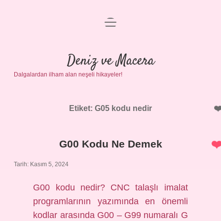
menüyü
Anasayfa
aç
Gizlilik Politikası
Deniz ve Macera
Dalgalardan ilham alan neşeli hikayeler!
Yasal Uyarı
Hakkımızda
Etiket:
G05 kodu nedir
G00 Kodu Ne Demek
Tarih: Kasım 5, 2024
G00 kodu nedir? CNC talaşlı imalat
programlarının yazımında en önemli
kodlar arasında G00 – G99 numaralı G