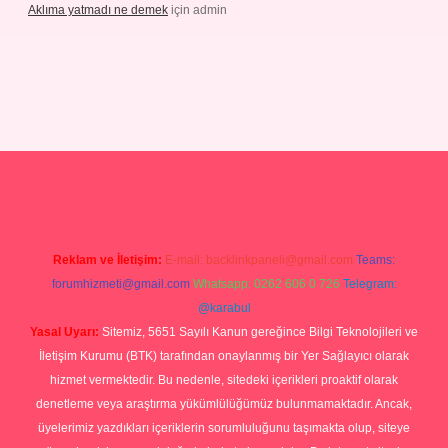
Aklıma yatmadı ne demek
için
admin
/grandoperabetgiris.com/
tulipbetgiris.org
Reklam ve İletişim:
E-mail:
backlinkpaneli@gmail.com
Teams:
forumhizmeti@gmail.com
Whatsapp: 0262 606 0 726
Telegram:
@karabul
Yasal Uyarı:
Sitemiz, 5651 Sayılı Kanun gereğince Bilgi Teknolojileri ve
İletişim Kurumu (BTK) tarafından onaylanmış bir Yer Sağlayıcı olarak
hizmet vermektedir. Bu nedenle, sitedeki içerikleri proaktif olarak
denetleme veya araştırma yükümlülüğümüz bulunmamaktadır. Ancak,
üyelerimiz yazdıkları içeriklerin sorumluluğunu taşımakta olup, siteye