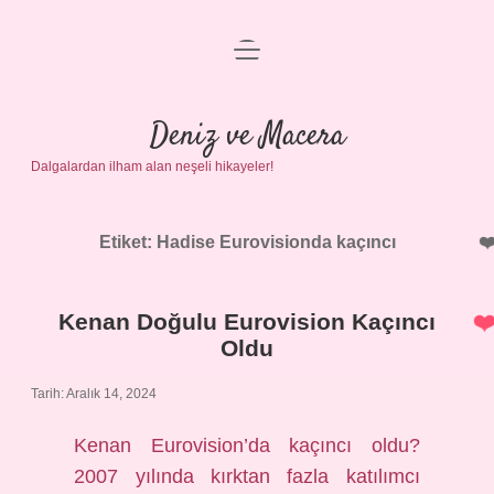
menüyü
Anasayfa
aç
Gizlilik Politikası
Deniz ve Macera
Dalgalardan ilham alan neşeli hikayeler!
Yasal Uyarı
Hakkımızda
Etiket:
Hadise Eurovisionda kaçıncı
Kenan Doğulu Eurovision Kaçıncı
Oldu
Tarih: Aralık 14, 2024
Kenan Eurovision’da kaçıncı oldu?
2007 yılında kırktan fazla katılımcı