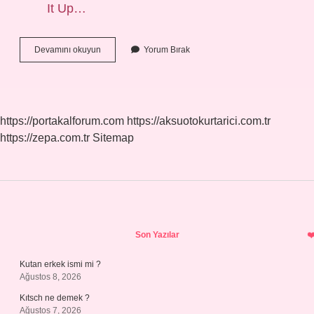
It Up…
Kenan
Devamını okuyun
Yorum Bırak
Doğulu
Eurovision
Kaçıncı
Oldu
https://portakalforum.com
https://aksuotokurtarici.com.tr
https://zepa.com.tr
Sitemap
Sidebar
Son Yazılar
Kutan erkek ismi mi ?
Ağustos 8, 2026
Kıtsch ne demek ?
Ağustos 7, 2026