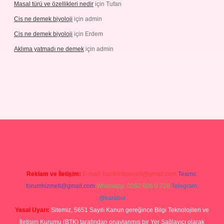
Masal türü ve özellikleri nedir
için
Tufan
Cis ne demek biyoloji
için
admin
Cis ne demek biyoloji
için
Erdem
Aklıma yatmadı ne demek
için
admin
grandoperabetgiris.com/
tulipbetgiris.org
Reklam ve İletişim:
E-mail:
backlinkpaneli@gmail.com
Teams:
forumhizmeti@gmail.com
Whatsapp: 0262 606 0 726
Telegram:
@karabul
Yasal Uyarı:
Sitemiz, 5651 Sayılı Kanun gereğince Bilgi Teknolojileri ve
İletişim Kurumu (BTK) tarafından onaylanmış bir Yer Sağlayıcı olarak