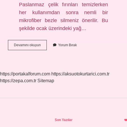
Paslanmaz çelik fırınları temizlerken
her kullanımdan sonra nemli bir
mikrofiber bezle silmeniz önerilir. Bu
şekilde ocak üzerindeki yağ…
İNox
Devamını okuyun
Yorum Bırak
Eşya
Neyle
Temizlenir
https://portakalforum.com
https://aksuotokurtarici.com.tr
https://zepa.com.tr
Sitemap
Sidebar
Son Yazılar