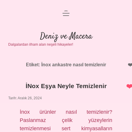
menüyü
Anasayfa
aç
Gizlilik Politikası
Deniz ve Macera
Dalgalardan ilham alan neşeli hikayeler!
Yasal Uyarı
Hakkımızda
Etiket:
İnox ankastre nasıl temizlenir
İNox Eşya Neyle Temizlenir
Tarih: Aralık 26, 2024
İnox ürünler nasıl temizlenir?
Paslanmaz çelik yüzeylerin
temizlenmesi sert kimyasalların