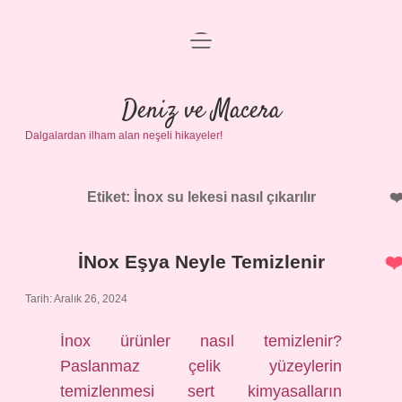
menüyü
Anasayfa
aç
Gizlilik Politikası
Deniz ve Macera
Dalgalardan ilham alan neşeli hikayeler!
Yasal Uyarı
Hakkımızda
Etiket:
İnox su lekesi nasıl çıkarılır
İNox Eşya Neyle Temizlenir
Tarih: Aralık 26, 2024
İnox ürünler nasıl temizlenir?
Paslanmaz çelik yüzeylerin
temizlenmesi sert kimyasalların