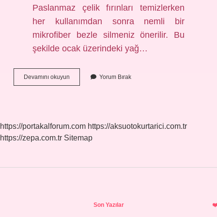
Paslanmaz çelik fırınları temizlerken
her kullanımdan sonra nemli bir
mikrofiber bezle silmeniz önerilir. Bu
şekilde ocak üzerindeki yağ…
İNox
Devamını okuyun
Yorum Bırak
Eşya
Neyle
Temizlenir
https://portakalforum.com
https://aksuotokurtarici.com.tr
https://zepa.com.tr
Sitemap
Sidebar
Son Yazılar