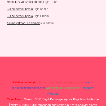
Masal türü ve özellikleri nedir
için
Tufan
Cis ne demek biyoloji
için
admin
Cis ne demek biyoloji
için
Erdem
Aklıma yatmadı ne demek
için
admin
/grandoperabetgiris.com/
tulipbetgiris.org
Reklam ve İletişim:
E-mail:
backlinkpaneli@gmail.com
Teams:
forumhizmeti@gmail.com
Whatsapp: 0262 606 0 726
Telegram:
@karabul
Yasal Uyarı:
Sitemiz, 5651 Sayılı Kanun gereğince Bilgi Teknolojileri ve
İletişim Kurumu (BTK) tarafından onaylanmış bir Yer Sağlayıcı olarak