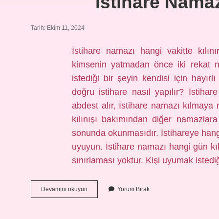
Istihare Namaz
Tarih: Ekim 11, 2024
İstihare namazı hangi vakitte kılını
kimsenin yatmadan önce iki rekat 
istediği bir şeyin kendisi için hayırl
doğru istihare nasıl yapılır? İstih
abdest alır, İstihare namazı kılmaya 
kılınışı bakımından diğer namazlara
sonunda okunmasıdır. İstihareye hangi
uyuyun. İstihare namazı hangi gün kıl
sınırlaması yoktur. Kişi uyumak iste
Istihare
Devamını okuyun
Yorum Bırak
Namazı
Ne
Zaman