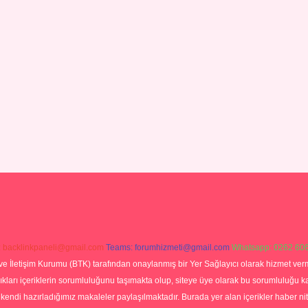
:
backlinkpaneli@gmail.com
Teams:
forumhizmeti@gmail.com
Whatsapp: 0262 606
ve İletişim Kurumu (BTK) tarafından onaylanmış bir Yer Sağlayıcı olarak hizmet verm
rı içeriklerin sorumluluğunu taşımakta olup, siteye üye olarak bu sorumluluğu kabul
a kendi hazırladığımız makaleler paylaşılmaktadır. Burada yer alan içerikler haber 