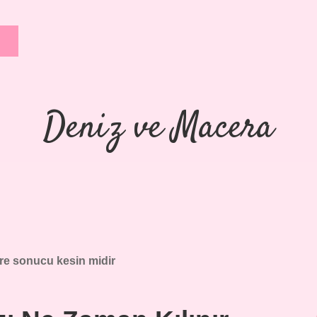
Deniz ve Macera
are sonucu kesin midir