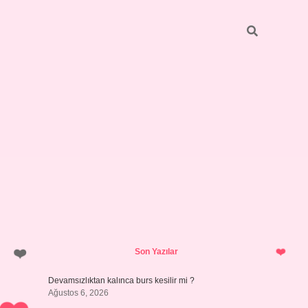
Sidebar
https://grandoperabetgiris.com/
tulipbetgiris.o
Son Yazılar
Devamsızlıktan kalınca burs kesilir mi ?
Ağustos 6, 2026