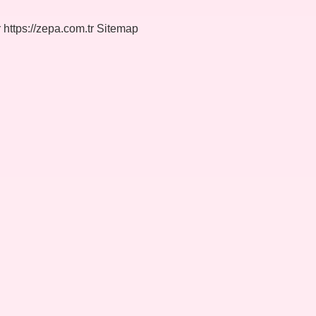
r
https://zepa.com.tr
Sitemap