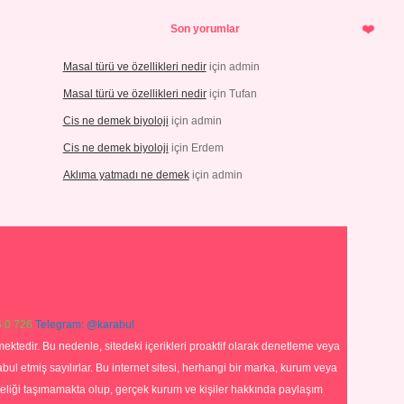
Son yorumlar
Masal türü ve özellikleri nedir
için
admin
Masal türü ve özellikleri nedir
için
Tufan
Cis ne demek biyoloji
için
admin
Cis ne demek biyoloji
için
Erdem
Aklıma yatmadı ne demek
için
admin
 0 726
Telegram: @karabul
ektedir. Bu nedenle, sitedeki içerikleri proaktif olarak denetleme veya
 etmiş sayılırlar. Bu internet sitesi, herhangi bir marka, kurum veya
niteliği taşımamakta olup, gerçek kurum ve kişiler hakkında paylaşım