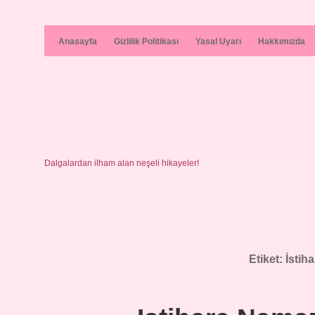
Anasayfa
Gizlilik Politikası
Yasal Uyarı
Hakkımızda
Dalgalardan ilham alan neşeli hikayeler!
Etiket:
İstih