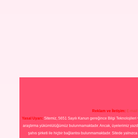
Reklam ve İletişim:
E-mail
Yasal Uyarı:
Sitemiz, 5651 Sayılı Kanun gereğince Bilgi Teknolojileri 
araştırma yükümlülüğümüz bulunmamaktadır. Ancak, üyelerimiz yazdıkla
şahıs şirketi ile hiçbir bağlantısı bulunmamaktadır. Sitede yalnızc