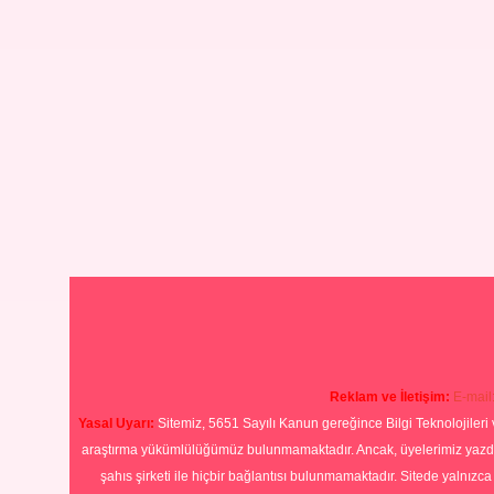
Reklam ve İletişim:
E-mail
Yasal Uyarı:
Sitemiz, 5651 Sayılı Kanun gereğince Bilgi Teknolojileri 
araştırma yükümlülüğümüz bulunmamaktadır. Ancak, üyelerimiz yazdıkla
şahıs şirketi ile hiçbir bağlantısı bulunmamaktadır. Sitede yalnızc