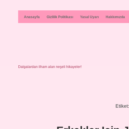
Anasayfa
Gizlilik Politikası
Yasal Uyarı
Hakkımızda
Dalgalardan ilham alan neşeli hikayeler!
Etiket