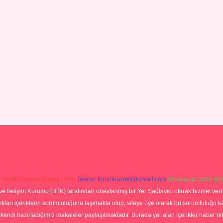
:
backlinkpaneli@gmail.com
Teams:
forumhizmeti@gmail.com
Whatsapp: 0262 606
ve İletişim Kurumu (BTK) tarafından onaylanmış bir Yer Sağlayıcı olarak hizmet verm
rı içeriklerin sorumluluğunu taşımakta olup, siteye üye olarak bu sorumluluğu kabul
a kendi hazırladığımız makaleler paylaşılmaktadır. Burada yer alan içerikler haber 