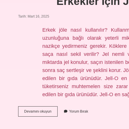
Erkekler Için J
Tarih: Mart 16, 2025
Erkek jöle nasıl kullanılır? Kullan
uzunluğuna bağlı olarak yeterli mik
nazikçe yedirmeniz gerekir. Köklere
saça nasıl sekil verilir? Jel nemli
miktarda jel konulur, saçın istenilen bö
sonra saç sertleşir ve şeklini korur. 
edilen bir gıda ürünüdür. Jell-O en 
tüketirseniz muhtemelen size zarar
edilen bir gıda ürünüdür. Jell-O en sağ
Erkekler
Devamını okuyun
Yorum Bırak
Için
Jöle
Nasıl