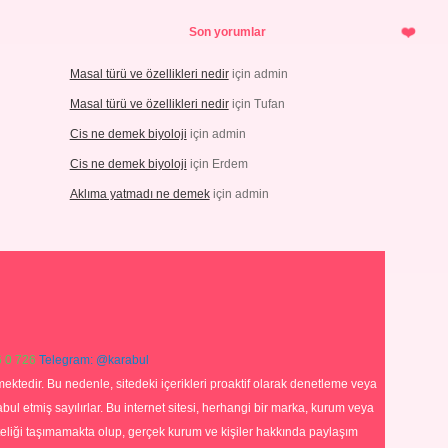
Son yorumlar
Masal türü ve özellikleri nedir
için
admin
Masal türü ve özellikleri nedir
için
Tufan
Cis ne demek biyoloji
için
admin
Cis ne demek biyoloji
için
Erdem
Aklıma yatmadı ne demek
için
admin
 0 726
Telegram: @karabul
ektedir. Bu nedenle, sitedeki içerikleri proaktif olarak denetleme veya
 etmiş sayılırlar. Bu internet sitesi, herhangi bir marka, kurum veya
niteliği taşımamakta olup, gerçek kurum ve kişiler hakkında paylaşım