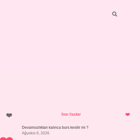
Sidebar
https://grandoperabetgiris.com/
tulipbetgiris.org
Son Yazılar
Devamsızlıktan kalınca burs kesilir mi ?
Ağustos 6, 2026