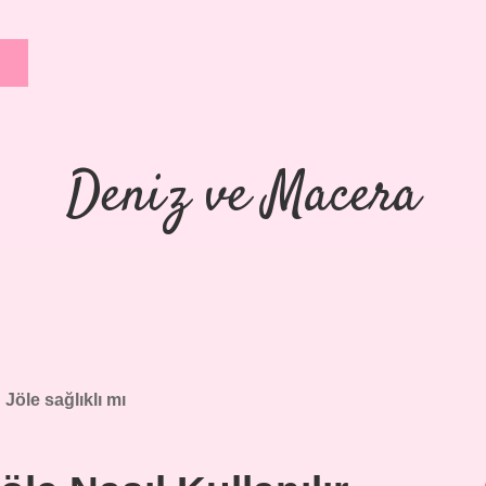
Deniz ve Macera
:
Jöle sağlıklı mı