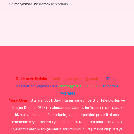
Aklıma yatmadı ne demek
için
admin
/grandoperabetgiris.com/
tulipbetgiris.org
Reklam ve İletişim:
E-mail:
backlinkpaneli@gmail.com
Teams:
forumhizmeti@gmail.com
Whatsapp: 0262 606 0 726
Telegram:
@karabul
Yasal Uyarı:
Sitemiz, 5651 Sayılı Kanun gereğince Bilgi Teknolojileri ve
İletişim Kurumu (BTK) tarafından onaylanmış bir Yer Sağlayıcı olarak
hizmet vermektedir. Bu nedenle, sitedeki içerikleri proaktif olarak
denetleme veya araştırma yükümlülüğümüz bulunmamaktadır. Ancak,
üyelerimiz yazdıkları içeriklerin sorumluluğunu taşımakta olup, siteye