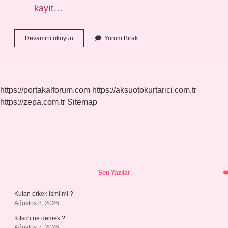
kayıt…
Kacak
Devamını okuyun
Yorum Bırak
Telefon
Kac
Ay
Kullanilir
https://portakalforum.com
https://aksuotokurtarici.com.tr
https://zepa.com.tr
Sitemap
Sidebar
Son Yazılar
Kutan erkek ismi mi ?
Ağustos 8, 2026
Kıtsch ne demek ?
Ağustos 7, 2026