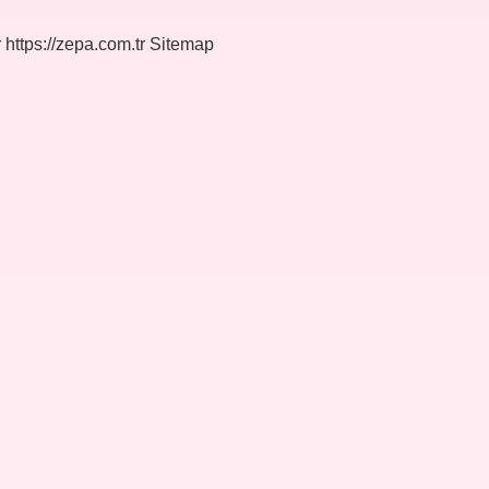
r
https://zepa.com.tr
Sitemap