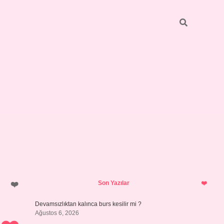
Sidebar
https://grandopera
Son Yazılar
Devamsızlıktan kalınca burs kesilir mi ?
Ağustos 6, 2026