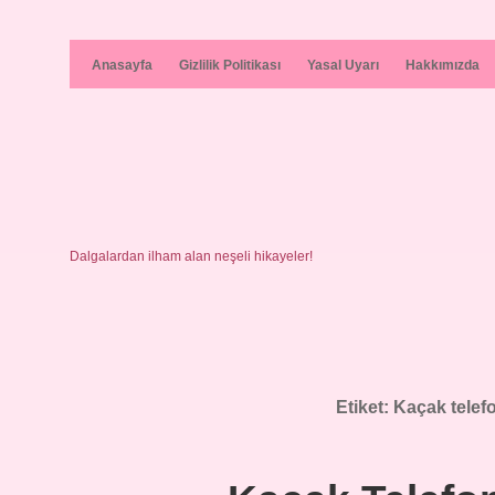
Anasayfa
Gizlilik Politikası
Yasal Uyarı
Hakkımızda
Dalgalardan ilham alan neşeli hikayeler!
Etiket:
Kaçak telef