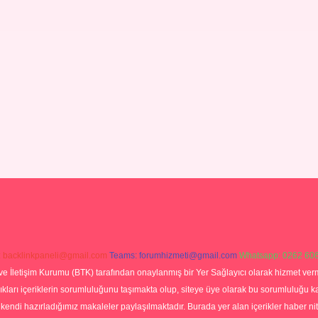
:
backlinkpaneli@gmail.com
Teams:
forumhizmeti@gmail.com
Whatsapp: 0262 606
ve İletişim Kurumu (BTK) tarafından onaylanmış bir Yer Sağlayıcı olarak hizmet verm
rı içeriklerin sorumluluğunu taşımakta olup, siteye üye olarak bu sorumluluğu kabul
a kendi hazırladığımız makaleler paylaşılmaktadır. Burada yer alan içerikler haber 