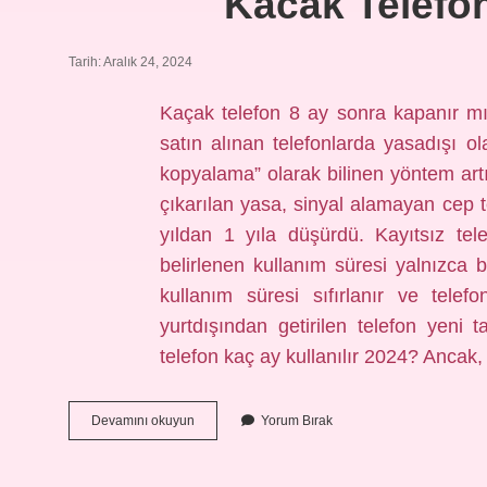
Kacak Telefon
Tarih: Aralık 24, 2024
Kaçak telefon 8 ay sonra kapanır m
satın alınan telefonlarda yasadışı o
kopyalama” olarak bilinen yöntem artı
çıkarılan yasa, sinyal alamayan cep t
yıldan 1 yıla düşürdü. Kayıtsız tel
belirlenen kullanım süresi yalnızca bi
kullanım süresi sıfırlanır ve telefo
yurtdışından getirilen telefon yeni t
telefon kaç ay kullanılır 2024? Ancak
Kacak
Devamını okuyun
Yorum Bırak
Telefon
Kac
Ay