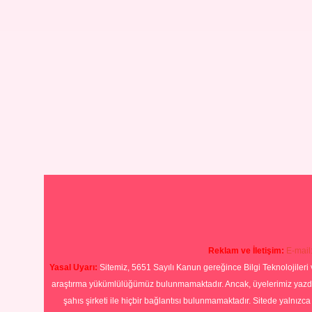
Reklam ve İletişim:
E-mail
Yasal Uyarı:
Sitemiz, 5651 Sayılı Kanun gereğince Bilgi Teknolojileri 
araştırma yükümlülüğümüz bulunmamaktadır. Ancak, üyelerimiz yazdıkla
şahıs şirketi ile hiçbir bağlantısı bulunmamaktadır. Sitede yalnızc