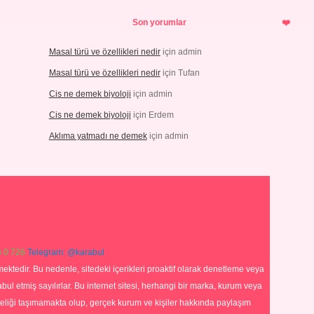
Son yorumlar
Masal türü ve özellikleri nedir
için
admin
Masal türü ve özellikleri nedir
için
Tufan
Cis ne demek biyoloji
için
admin
Cis ne demek biyoloji
için
Erdem
Aklıma yatmadı ne demek
için
admin
 0 726
Telegram: @karabul
ektedir. Bu nedenle, sitedeki içerikleri proaktif olarak denetleme veya
 etmiş sayılırlar. Bu internet sitesi, herhangi bir marka, kurum veya
niteliği taşımamakta olup, gerçek kurum ve kişiler hakkında paylaşım