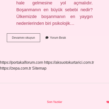
hale gelmesine yol açmalıdır.
Boşanmanın en büyük sebebi nedir?
Ülkemizde boşanmanın en yaygın
nedenlerinden biri psikolojik…
Erkeğin
Devamını okuyun
Yorum Bırak
Ailesini
Eşinden
Üstün
Tutması
Boşanma
https://portakalforum.com
https://aksuotokurtarici.com.tr
Sebebi
https://zepa.com.tr
Sitemap
Midir
Sidebar
Son Yazılar