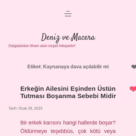
menüyü
Anasayfa
aç
Gizlilik Politikası
Deniz ve Macera
Dalgalardan ilham alan neşeli hikayeler!
Yasal Uyarı
Hakkımızda
Etiket:
Kaynanaya dava açılabilir mi
Erkeğin Ailesini Eşinden Üstün
Tutması Boşanma Sebebi Midir
Tarih: Ocak 28, 2025
Bir erkek karısını hangi hallerde boşar?
Öldürmeye teşebbüs, çok kötü veya