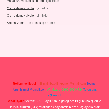
Masal türü ve özellikleri nedir
için
Tufan
Cis ne demek biyoloji
için
admin
Cis ne demek biyoloji
için
Erdem
Aklıma yatmadı ne demek
için
admin
betgiris.org
Reklam ve İletişim:
E-mail:
backlinkpaneli@gmail.com
Teams:
forumhizmeti@gmail.com
Whatsapp: 0262 606 0 726
Telegram:
@karabul
Yasal Uyarı:
Sitemiz, 5651 Sayılı Kanun gereğince Bilgi Teknolojileri ve
İletişim Kurumu (BTK) tarafından onaylanmış bir Yer Sağlayıcı olarak