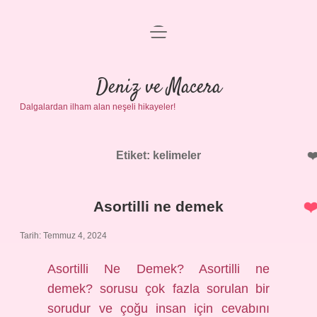
menüyü
Anasayfa
aç
Gizlilik Politikası
Deniz ve Macera
Dalgalardan ilham alan neşeli hikayeler!
Yasal Uyarı
Hakkımızda
Etiket:
kelimeler
Asortilli ne demek
Tarih: Temmuz 4, 2024
Asortilli Ne Demek? Asortilli ne
demek? sorusu çok fazla sorulan bir
sorudur ve çoğu insan için cevabını