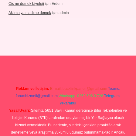
Cis ne demek biyoloji
için
Erdem
Aklıma yatmadı ne demek
için
admin
/grandoperabetgiris.com/
tulipbetgiris.org
Reklam ve İletişim:
E-mail:
backlinkpaneli@gmail.com
Teams:
forumhizmeti@gmail.com
Whatsapp: 0262 606 0 726
Telegram:
@karabul
Yasal Uyarı:
Sitemiz, 5651 Sayılı Kanun gereğince Bilgi Teknolojileri ve
İletişim Kurumu (BTK) tarafından onaylanmış bir Yer Sağlayıcı olarak
hizmet vermektedir. Bu nedenle, sitedeki içerikleri proaktif olarak
denetleme veya araştırma yükümlülüğümüz bulunmamaktadır. Ancak,