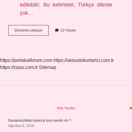
edilebilir. Bu kelimeler, Türkçe dilinde
çok…
Asortilli
Devamını okuyun
10 Yorum
ne
demek
https://portakalforum.com
https://aksuotokurtarici.com.tr
https://zepa.com.tr
Sitemap
Sidebar
Son Yazılar
Devamsızlıktan kalınca burs kesilir mi ?
Ağustos 6, 2026