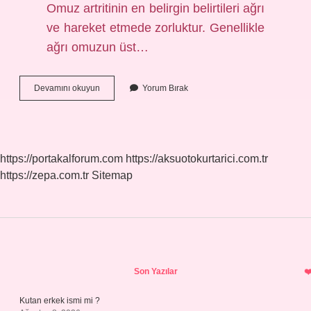
Omuz artritinin en belirgin belirtileri ağrı
ve hareket etmede zorluktur. Genellikle
ağrı omuzun üst…
Omuz
Devamını okuyun
Yorum Bırak
Kireçlenmesine
Hangi
Ilaç
Iyi
Gelir
https://portakalforum.com
https://aksuotokurtarici.com.tr
https://zepa.com.tr
Sitemap
Sidebar
Son Yazılar
Kutan erkek ismi mi ?