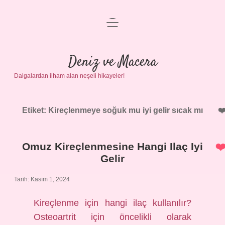
menüyü
Anasayfa
aç
Gizlilik Politikası
Deniz ve Macera
Dalgalardan ilham alan neşeli hikayeler!
Yasal Uyarı
Hakkımızda
Etiket:
Kireçlenmeye soğuk mu iyi gelir sıcak mı
Omuz Kireçlenmesine Hangi Ilaç Iyi
Gelir
Tarih: Kasım 1, 2024
Kireçlenme için hangi ilaç kullanılır?
Osteoartrit için öncelikli olarak