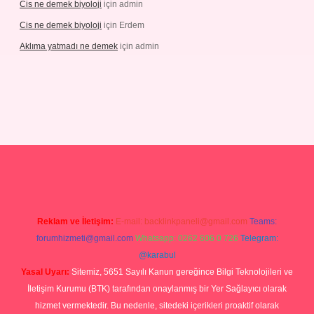
Cis ne demek biyoloji
için
admin
Cis ne demek biyoloji
için
Erdem
Aklıma yatmadı ne demek
için
admin
/grandoperabetgiris.com/
tulipbetgiris.org
Reklam ve İletişim:
E-mail:
backlinkpaneli@gmail.com
Teams:
forumhizmeti@gmail.com
Whatsapp: 0262 606 0 726
Telegram:
@karabul
Yasal Uyarı:
Sitemiz, 5651 Sayılı Kanun gereğince Bilgi Teknolojileri ve
İletişim Kurumu (BTK) tarafından onaylanmış bir Yer Sağlayıcı olarak
hizmet vermektedir. Bu nedenle, sitedeki içerikleri proaktif olarak