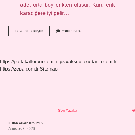
adet orta boy erikten oluşur. Kuru erik
karaciğere iyi gelir…
Erik
Devamını okuyun
Yorum Bırak
Karaciğere
Iyi
Gelir
Mi
https://portakalforum.com
https://aksuotokurtarici.com.tr
https://zepa.com.tr
Sitemap
Sidebar
Son Yazılar
Kutan erkek ismi mi ?
Ağustos 8, 2026