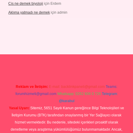
Cis ne demek biyoloji
için
Erdem
Aklıma yatmadı ne demek
için
admin
grandoperabetgiris.com/
tulipbetgiris.org
Reklam ve İletişim:
E-mail:
backlinkpaneli@gmail.com
Teams:
forumhizmeti@gmail.com
Whatsapp: 0262 606 0 726
Telegram:
@karabul
Yasal Uyarı:
Sitemiz, 5651 Sayılı Kanun gereğince Bilgi Teknolojileri ve
İletişim Kurumu (BTK) tarafından onaylanmış bir Yer Sağlayıcı olarak
hizmet vermektedir. Bu nedenle, sitedeki içerikleri proaktif olarak
denetleme veya araştırma yükümlülüğümüz bulunmamaktadır. Ancak,